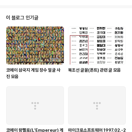
B..
대폰, 통신사의 서버에서까지 사라진다는 점이다. 현재 '버니버닛'은 페이스북
애플리케이션(페이스북 전용 프로그램)으로 제작돼 페이스북에서 휘발성 메시
지 서비스를 제공하고 있다. '버니버닛' 페이스북 앱을 실행하면 담벼락이나 댓
이 블로그 인기글
글에 일정 기간이 지나면 사라..
코에이 삼국지 게임 장수 얼굴 사
북조선 글꼴(폰트) 관련 글 모음
진 모음
코에이 랑펠로(L'Empereur) 게
마이크로소프트웨어 1997.02.-2