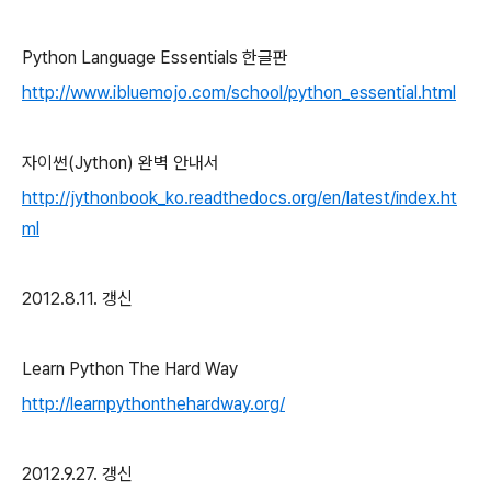
Python Language Essentials 한글판
http://www.ibluemojo.com/school/python_essential.html
자이썬(Jython) 완벽 안내서
http://jythonbook_ko.readthedocs.org/en/latest/index.ht
ml
2012.8.11. 갱신
Learn Python The Hard Way
http://learnpythonthehardway.org/
2012.9.27. 갱신