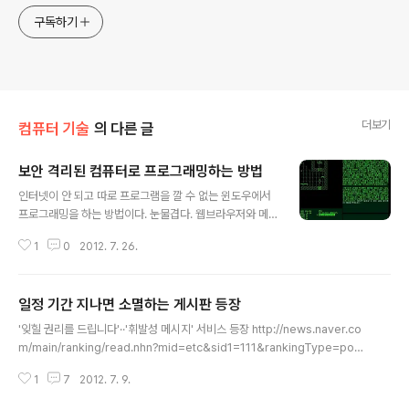
구독하기
더보기
컴퓨터 기술
의 다른 글
보안 격리된 컴퓨터로 프로그래밍하는 방법
글 내용
인터넷이 안 되고 따로 프로그램을 깔 수 없는 윈도우에서
프로그래밍을 하는 방법이다. 눈물겹다. 웹브라우저와 메
모장으로 HTML, Javascript, AJAX, VBScript, JScri
1
0
2012. 7. 26.
pt, CSS 프로그래밍 윈도우 2000, XP 이전이라면 내장
된 qbasic으로 프로그래밍 도스셸에서 배치 프로그래밍
debug.exe로 어셈블리 프로그래밍. 컴파일러를 만들 수
일정 기간 지나면 소멸하는 게시판 등장
도 있음. 자바 JRE가 깔려 있으면 웹브라우저와 메모장으
글 내용
로 자바애플릿 프로그래밍 윈도우스크립트호스트가 깔려
'잊힐 권리를 드립니다'··'휘발성 메시지' 서비스 등장 http://news.naver.co
있으면 WScript, JScript 프로그래밍 윈도우 최신 버전
m/main/ranking/read.nhn?mid=etc&sid1=111&rankingType=popu
이면 파워셸로 셸프로그래밍 제어판에서 IIS 깔 수 있으면
lar_day&oid=031&aid=0000264614&date=20120707&type=1&r
ASP, ASP.NET 프로그래밍 닷넷프레임워크 깔려있으면
1
7
2012. 7. 9.
ankingSeq=2&rankingSectionId=105 "'타이거텍스트'의 특별한 점은 보
닷넷 프로그래밍 마이크로소프트 오피스가 깔려있으면 V
내는 사람이 설정해 놓은 기간이 지나면 메시지가 보낸 사람과 받는 사람의 휴