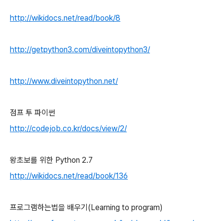
http://wikidocs.net/read/book/8
http://getpython3.com/diveintopython3/
http://www.diveintopython.net/
점프 투 파이썬
http://codejob.co.kr/docs/view/2/
왕초보를 위한 Python 2.7
http://wikidocs.net/read/book/136
프로그램하는법을 배우기(Learning to program)