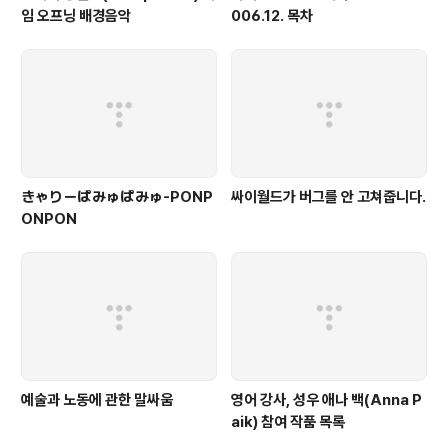
임 오프닝 배경음악
006.12. 목차
きゃりーぱみゅぱみゅ-PONP
싸이월드가 버그를 안 고쳐줍니다.
ONPON
예술과 노동에 관한 말싸움
영어 강사, 성우 애나 백(Anna P
aik) 참여 작품 목록