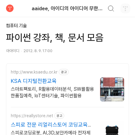
검색하기
aaidee, 아이디의 아이디어 무한도전
티스토리
컴퓨터 기술
파이썬 강좌, 책, 문서 모음
아아이디
2012. 8. 9. 17:00
http://www.ksaedu.or.kr
광고
KSA 디지털전환교육
스마트팩토리, R활용데이터분석, SW를활용
한품질예측, IoT센터기술, 파이썬활용
https://reallystore.net
광고
스피로 전문 리얼리스토어 코딩교육을
쉽고 재밌게
스피로코딩로봇, AI,3D,보안카메라 전자제