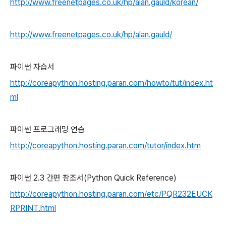
http://www.freenetpages.co.uk/hp/alan.gauld/korean/
http://www.freenetpages.co.uk/hp/alan.gauld/
파이썬 자습서
http://coreapython.hosting.paran.com/howto/tut/index.ht
ml
파이썬 프로그래밍 연습
http://coreapython.hosting.paran.com/tutor/index.htm
파이썬 2.3 간편 참조서(Python Quick Reference)
http://coreapython.hosting.paran.com/etc/PQR232EUCK
RPRINT.html