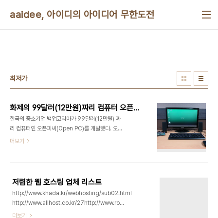
본문 바로가기
aaidee, 아이디의 아이디어 무한도전
최저가
화제의 99달러(12만원)짜리 컴퓨터 오픈피씨(Open PC) 자세한 사용기
한국의 중소기업 백업코리아가 99달러(12만원) 짜
리 컴퓨터인 오픈피씨(Open PC)를 개발했다. 오픈
피씨(Open PC)는 인텔 기반의 피씨 체제가 스마트
더보기
폰 기반의 포스트 피씨 체제로 전환되는 요즘 시대에
적절한 제품이다. 최근 라스베리파이라는 저가 싱글
보드 컴퓨터가 세계적인 화제가 되기도 했는데 한국
판 라스베리파이라고도 할 만하다. 자유오픈소스에
저렴한 웹 호스팅 업체 리스트
관심이 많던 나로서도 매우 반갑다. 설레는 맘으로,
http://www.khada.kr/webhosting/sub02.html
상암동 누리꿈스퀘어에 있는 정보통신산업진흥원 센
http://www.allhost.co.kr/27http://www.rop.co.kr/27
터에 입주한 데모룸에서 열린 시연 행사에 참여했다.
http://wordpressblog.co.kr/webhosting/http://www.rankey.com/rank/rank_sit
더보기
외형 우선 오픈피씨(Open PC)의 모습을 보자. 크