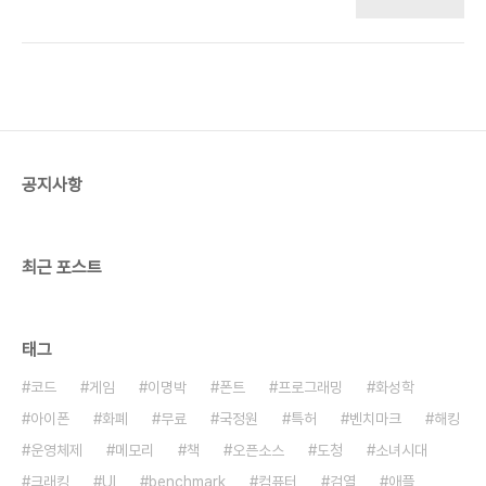
cat1_id=22&cat2_id=233&cat3_id=1244
기가 손바닥 만하다. 저렴한 옵션인 투명 아크릴 케이
http://best.thebesttop10hosting.com/
스다. 더 튼튼한 전용 케이스도 차후 구입할 수 있다.
http://code.google.com/intl/ko-
종이나 종이로 프린트해서 박스를 제작할 수 있는..
KR/appengine/docs/billing.html
http://blog.naver.com/PostView.nhn?
blogId=joycestudy&logNo=100099704738
http://www.caf..
공지사항
최근 포스트
태그
코드
게임
이명박
폰트
프로그래밍
화성학
아이폰
화폐
무료
국정원
특허
벤치마크
해킹
운영체제
메모리
책
오픈소스
도청
소녀시대
크래킹
UI
benchmark
컴퓨터
검열
애플