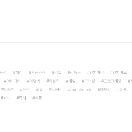
도청
해킹
오픈소스
검열
리눅스
벤치마킹
벤치마크
아이디어
이명박
화성학
게임
크래킹
프로그래밍
아이폰
폰트
UI
컴퓨터
benchmark
메모리
GPL
코드
특허
애플