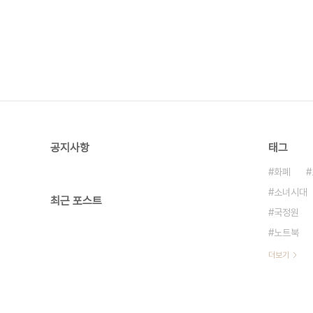
공지사항
태그
화폐
소녀시대
최근 포스트
국정원
노트북
더보기