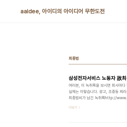
본문 바로가기
aaidee, 아이디의 아이디어 무한도전
최종범
삼성전자서비스 노동자 故최
여러분, 이 녹취록을 보시면 회사마다 
실체는 이렇습니다. 광고, 조중동 찌라시에
최종범씨가 남긴 녹취록http://www.
터에서 A/S 기사로 일하던 최모(32)
더보기
카니발 승합차에서 번개탄을 피운 채 
기자" http://www.vop.co.kr/A0
v=W4KQhETK8Pc "10월 ..