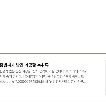
종범씨가 남긴 가공할 녹취록
한명씩 있는 진상 사장님, 상사 생각이 스칠 겁니다. 또 하나의 가족?
 속지 맙시다. [영상]‘임마’ ‘새끼’ 욕설 난무한 4분의 통화...故
vop.co.kr/A00000694635.html "삼성전자서비스 충남 천안센
씨가 31일 오후 5시 30분께 천안시 직산읍 군서리의 도로에 주차된
숨져 있는 것을 지나가던 주민이 발견해 경찰에 신고했다.ⓒ김백겸
0000694455.html http://www.youtube.com/watch?