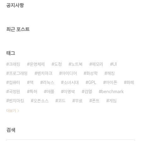
공지사항
but robustly secure by design이라고 합니다.
불투명하게 임시로 보호하지 말고 안전하게 디자인
상으로 보호..
최근 포스트
태그
크래킹
운영체제
도청
노트북
메모리
UI
프로그래밍
벤치마크
아이디어
화성학
해킹
컴퓨터
책
리눅스
소녀시대
GPL
아이폰
화폐
국정원
특허
애플
이명박
검열
benchmark
벤치마킹
오픈소스
코드
무료
폰트
게임
더보기
검색