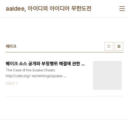
본문 바로가기
aaidee, 아이디의 아이디어 무한도전
퀘이크
퀘이크 소스 공개와 부정행위 해결에 관한 에릭 레이몬드의 글
The Case of the Quake Cheats
http://catb.org/~esr/writings/quake-
cheats.html 존 카멕이 퀘이크1 소스를 GPL로 공
더보기
개하고나서 클라이언트의 부정행위를 막을 수 있는
방법이 없다고 말한 얘기입니다. 부정행위를 막기 위
해 독점소스로 체크섬 검사하는 프로그램을 만들어
야 한다고 했다네요. 에릭 레이몬드는 그렇지 않다고
말했는데요. 클라이언트 소스가 공개되어있건 독점
이건 간에 서버는 클라이언트를 못 믿는다고 가정하
에 만들어야된다고 합니다. 그게 바로 암호학자들이
인정하는 accidentally secure by obscurity,