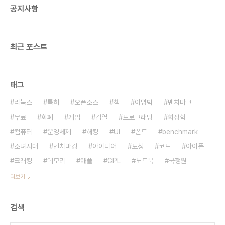
공지사항
s70ex n5 소니 ux 시리즈 ux50 ux91 UX17LP,
P25, P15 삼성 q1 가로 227 × 세로 139.5 ×..
최근 포스트
태그
리눅스
특허
오픈소스
책
이명박
벤치마크
무료
화폐
게임
검열
프로그래밍
화성학
컴퓨터
운영체제
해킹
UI
폰트
benchmark
소녀시대
벤치마킹
아이디어
도청
코드
아이폰
크래킹
메모리
애플
GPL
노트북
국정원
더보기
검색