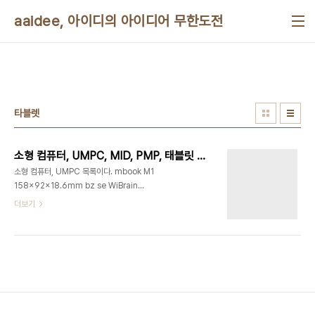
본문 바로가기
aaidee, 아이디의 아이디어 무한도전
타블렛
소형 컴퓨터, UMPC, MID, PMP, 태블릿 목록
소형 컴퓨터, UMPC 목록이다. mbook M1
158x92x18.6mm bz se WiBrain
B1=LM/LH=B1L/LS=B1S 가로192mm, 세로
더보기
82mm, 두께 28.2mm
http://k.daum.net/qna/view.html?
qid=3djmQ Raon Digital 베가 160(W) x
80(H) x 27.5(D)mm 에버런 STD:SH6 H6
Lite:H3 S6 170*83*25
http://cafe.daum.net/geogi/7ADl/106?
nil_openapi=search 에버런 노트성주 탱고윙 빌
립 s5 154*84*24.4mm s7 210*117*26