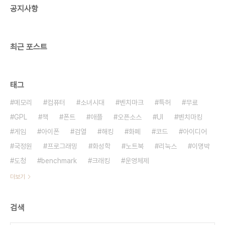
공지사항
선택해 왔던 것임 다만, 민주노동당 지지자들은 이념
적 선택을 하는 측면이 강한 것으로 보임 이..
최근 포스트
태그
메모리
컴퓨터
소녀시대
벤치마크
특허
무료
GPL
책
폰트
애플
오픈소스
UI
벤치마킹
게임
아이폰
검열
해킹
화폐
코드
아이디어
국정원
프로그래밍
화성학
노트북
리눅스
이명박
도청
benchmark
크래킹
운영체제
더보기
검색