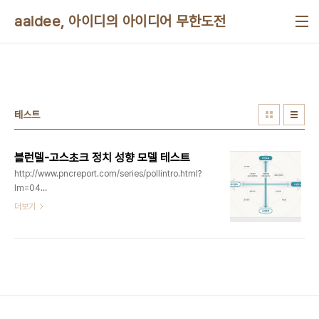
본문 바로가기
aaidee, 아이디의 아이디어 무한도전
테스트
블런델-고스초크 정치 성향 모델 테스트
http://www.pncreport.com/series/pollintro.html?
lm=04
http://www.pncreport.com/report/issue.html?
더보기
mode=view&code=h2b_issue&uid=105.00&pnt=1&g=&lm=
1970~90년대 한국의 사회운동은 민주주의 세력,
자유주의 세력, 사회주의 세력 등이 당면과제인 ‘민주
화’를 성취하기 위해 보수정당 (민주당 등) 과 연대하
는 양상이었음 사회주의 세력의 독자정당 창당 시도
는 현실법의 한계에 부딪혀 좌초함 이에 따라 일반 국
민들은 좌파정당 vs 우파정당의 대립을 경험해 본적
이 없으며, 정당지지 역시 우파들의 보수정당 중에서