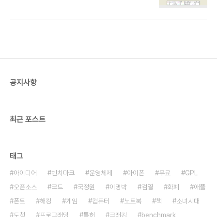
pyhon language(파랑), php language(빨강),
c# language(주황) 구글트렌드
http://www.google.com/trends?
q=python+language%2C+php+language%2C+c%23+language&ctab=0&geo=
pyhon language(파랑), php language(빨강)
구글트렌드 http://www.google.com/trends?
q=python+language%2C+php+langua..
공지사항
최근 포스트
태그
아이디어
벤치마크
운영체제
아이폰
무료
GPL
오픈소스
코드
국정원
이명박
검열
화폐
애플
폰트
해킹
게임
컴퓨터
노트북
책
소녀시대
도청
프로그래밍
특허
크래킹
benchmark