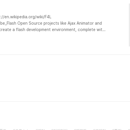
://en.wikipedia.org/wiki/F4L
obe_Flash Open Source projects like Ajax Animator and
create a flash development environment, complete with
lternatively, programs such as swfmill, SWFTools, and
WF files, but do so by compiling text, actionscript ..