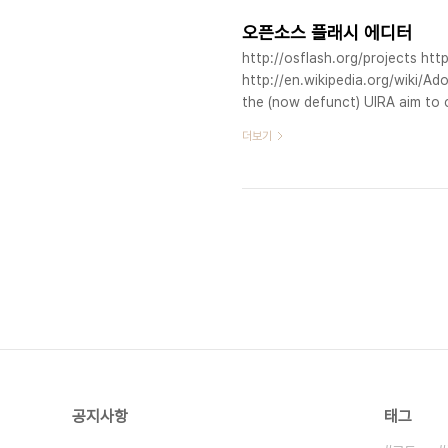
오픈소스 플래시 에디터
http://osflash.org/projects http
http://en.wikipedia.org/wiki/Ad
the (now defunct) UIRA aim to 
a graphical user environment. A
더보기
MTASC provide tools to create S
공지사항
태그