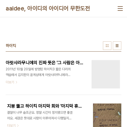
본문 바로가기
aaidee, 아이디의 아이디어 무한도전
하이킥
아랏샤라무니에의 진짜 뜻은 '그 사람은 아름답다'입니다
2011년 10월 20일에 방영된 하이킥3 짧은 다리의
역습에서 김지원이 윤계상에게 아랏샤라무니에라는
르완다어 별명을 붙여줍니다. 방영 직후 전국적으로
더보기
뜻 찾기 레이스가 펼쳐졌는데 윤계상이 트위터에 미
소천사란 답을 했다고 합니다. 기사까지 나왔지만 윤
계상이 농담이었다고 밝혀 오보가 됐다는데 윤계상
트위터가 뭔지 모르겠습니다. 구글 검색하면 딱 한 문
지붕 뚫고 하이킥 마지막 회와 '마지막 휴양지'
서가 나옵니다.
결말이 너무 슬프군요. 정말 시간이 정지됐으면 좋겠
http://morganinafrica.blogspot.com/2006/02/rwandan-
어요. 세경은 뜻대로 사랑이 이루어져서 다행일지도
dictionary-kinyarwanda-english.html but
모르겠네요... 저도 좋아하는 사람 생각하면서 이런
더보기
it was either slang (arasharamnye or