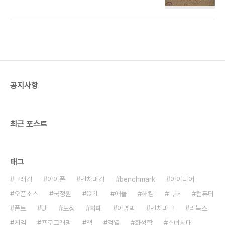
낙서를 한 적이 있어서 애틋했습니다. 생일날 봤던
however you'd write that was a
96회입니다. 정말 예술같이 네 명이 만나게 된 회이
favourite...) or... 제가 트위터리언에게 물어봤..
죠. 지붕 뚫고 하이킥 96회, 마지막 휴양지에 담긴
메시지의 의미
http://www.mediaus.co.kr/news/articleView.html?
idxno=9319 "세경은 '마지막 휴양지'라는 그림을
유심히 쳐다보면서 슬픈 미소를 띈 적이 있다. 그림
속에는 빨간 목도리를 한듯한 여자와 남자가 한 건물
공지사항
앞에 있었고 옆에는 차가 주차돼 있었다. 의미심장한
그림의 이름과 분위기가, 마지막 방송서 차랑 빗길 사
고로 세상을 떠난 지훈-세경의 모습과 비슷..
최근 포스트
태그
크래킹
아이폰
벤치마킹
benchmark
아이디어
오픈소스
국정원
GPL
애플
해킹
특허
컴퓨터
폰트
UI
도청
화폐
이명박
벤치마크
리눅스
게임
프로그래밍
책
검열
화성학
소녀시대