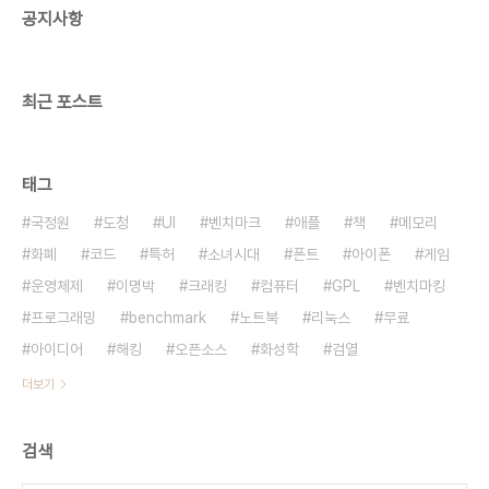
공지사항
면 사교육비를 투자해야 한다. 그래서 학력도 대물림
된다. 학력차가 선천적 능력차라고 착각하는 사람들
이 많은데, 절대 그렇지 않다. 한국인은 진보주의를..
최근 포스트
태그
국정원
도청
UI
벤치마크
애플
책
메모리
화폐
코드
특허
소녀시대
폰트
아이폰
게임
운영체제
이명박
크래킹
컴퓨터
GPL
벤치마킹
프로그래밍
benchmark
노트북
리눅스
무료
아이디어
해킹
오픈소스
화성학
검열
더보기
검색