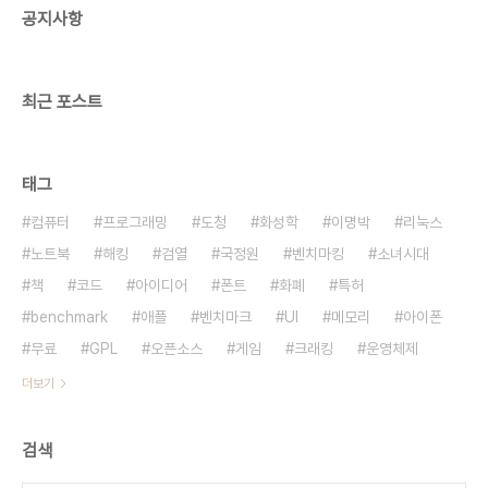
공지사항
http://en.wikipedia.org/wiki/GNUstep
http://en.wikipedia.org/wiki/%C3%89toil%C3%A9
최근 포스트
태그
컴퓨터
프로그래밍
도청
화성학
이명박
리눅스
노트북
해킹
검열
국정원
벤치마킹
소녀시대
책
코드
아이디어
폰트
화폐
특허
benchmark
애플
벤치마크
UI
메모리
아이폰
무료
GPL
오픈소스
게임
크래킹
운영체제
더보기
검색