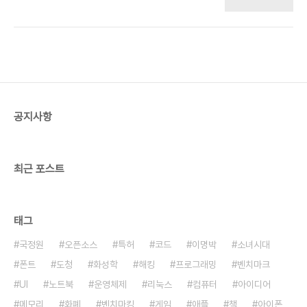
지만 늘 들고다니기엔 크기가 큰 편입니다. 같은 원리
로 훨씬 이전에 외국에서 권총용으로 나왔다고 기사
에 난 적 있습니다. 그런데도 특허 등록이 됐네요. 저
도 아쉽게 놓친 기술입니다. 요즘은 블루투스로 일정
거리 이상이 되면 경보 울리는 팔찌가 있습니다.
공지사항
최근 포스트
태그
국정원
오픈소스
특허
코드
이명박
소녀시대
폰트
도청
화성학
해킹
프로그래밍
벤치마크
UI
노트북
운영체제
리눅스
컴퓨터
아이디어
메모리
화폐
벤치마킹
게임
애플
책
아이폰