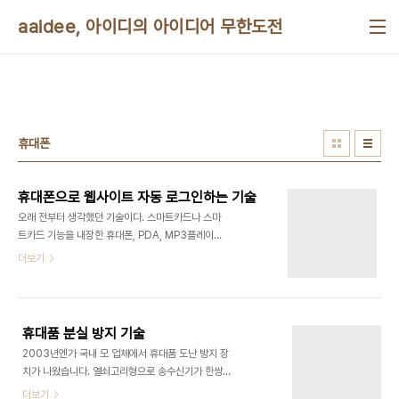
본문 바로가기
aaidee, 아이디의 아이디어 무한도전
휴대폰
휴대폰으로 웹사이트 자동 로그인하는 기술
오래 전부터 생각했던 기술이다. 스마트카드나 스마
트카드 기능을 내장한 휴대폰, PDA, MP3플레이어
등 임베디드 기기에 OTP를 붙여서 거치대에 올려놓
더보기
기만 해도 웹이나 운영체제 로그인이 되면 좋겠다고
생각했다.
휴대품 분실 방지 기술
2003년엔가 국내 모 업체에서 휴대품 도난 방지 장
치가 나왔습니다. 열쇠고리형으로 송수신기가 한쌍
인데 일정 거리 이상 떨어지면 경보가 울립니다. 그렇
더보기