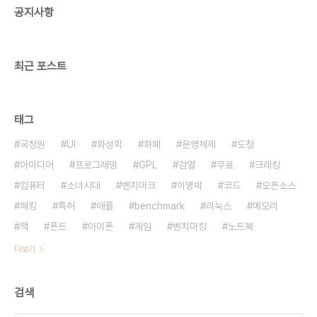
공지사항
최근 포스트
태그
국정원
UI
화성학
화폐
운영체제
도청
아이디어
프로그래밍
GPL
검열
무료
크래킹
컴퓨터
소녀시대
벤치마크
이명박
코드
오픈소스
해킹
특허
애플
benchmark
리눅스
메모리
책
폰트
아이폰
게임
벤치마킹
노트북
더보기
검색