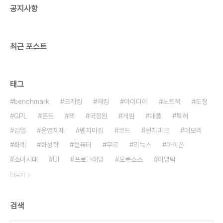
공지사항
개론을 초중고교 학생이 알아듣기 쉽게 설명하고 있
다. 물건을 만드는 방법인 깍기, 빚기, 녹이기, 구부리
고 접고 누르기, 찍기와 차원에 대한 설명과 입체 도
형을 설계하는 원리와 디지털..
최근 포스트
태그
benchmark
크래킹
해킹
아이디어
노트북
도청
GPL
폰트
책
국정원
게임
애플
특허
검열
운영체제
벤치마킹
코드
벤치마크
메모리
화폐
화성학
컴퓨터
무료
리눅스
아이폰
소녀시대
UI
프로그래밍
오픈소스
이명박
더보기
검색