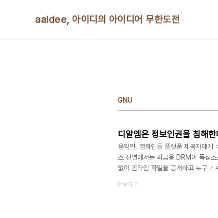
본문 바로가기
aaidee, 아이디의 아이디어 무한도전
GNU
디알엠은 정보인권을 침해한
음악인, 영화인들 플랫폼 제공자에게 
스 진영에서는 과금용 DRM이 독점소
없이 온라인 파일을 공개하고 누구나 수
학 컴퓨터에 깔리는 소프트웨어의 소스
더보기
탄생으로 디지털 지식의 과금은 불가능
게 된 거죠. 도구가 사람을 행복하게