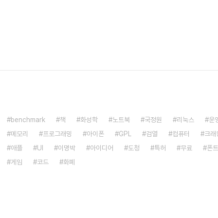
benchmark
책
화성학
노트북
국정원
리눅스
운
메모리
프로그래밍
아이폰
GPL
검열
컴퓨터
크래
애플
UI
이명박
아이디어
도청
특허
무료
폰
게임
코드
화폐