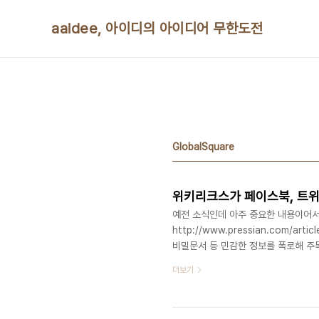
본문 바로가기
aaidee, 아이디의 아이디어 무한도전
GlobalSquare
예전 소식인데 아주 중요한 내용이어서
http://www.pressian.com/arti
비밀문서 등 민감한 정보를 폭로해 주
트워크서비스(SNS)를 준비하고 있다
더보기
크스의 반격인 셈이다. 위키리크스에 대한 소
은 14일(현지시간) 위키리크스가 '글로벌
밝혔다. 3월에 첫 버전을 선보이고,..