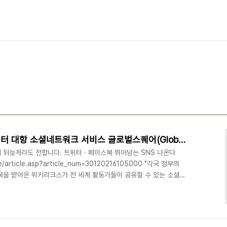
위키리크스가 페이스북, 트위터 대항 소셜네트워크 서비스 글로벌스퀘어(GlobalSquare) 만든다
 뒤늦게라도 전합니다. 트위터ㆍ페이스북 뛰어넘는 SNS 나온다
cle/article.asp?article_num=30120216105000 "각국 정부의
목을 받아온 위키리크스가 전 세계 활동가들이 공유할 수 있는 소셜네
. 온라인상 표현의 자유를 통제하는 움직임이 심해지는데 대한 위키리
식을 전하는 웹사이트 'WL 센트럴'(http://wlcentral.org)
 스퀘어'(Global Square)라는 이름의 SNS를 준비하고 있다고