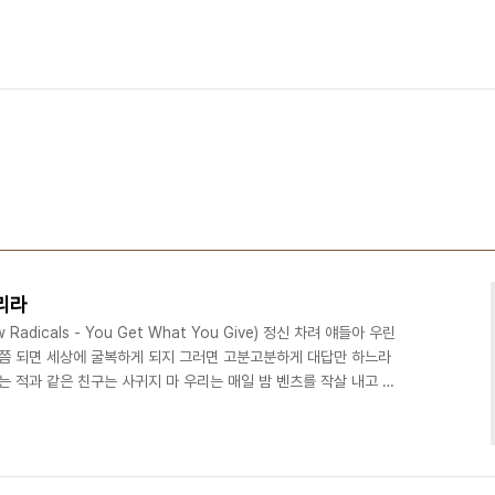
리라
dicals - You Get What You Give) 정신 차려 얘들아 우린
살쯤 되면 세상에 굴복하게 되지 그러면 고분고분하게 대답만 하느라
는 적과 같은 친구는 사귀지 마 우리는 매일 밤 벤츠를 작살 내고 일
하지만 밤이 깊어 가면 한줄기 빛도 발견하지 못해 꿈이 사라져 버리
음악적 재능이 있잖아 포기 하지마 넌 음악에 소질이 있어 아직 못다
있을 거야 포기 하지마 살아갈 이유가 있잖아 노력한 만큼 얻는다는 사
달렸어 돈 한푼없는 빈털터..