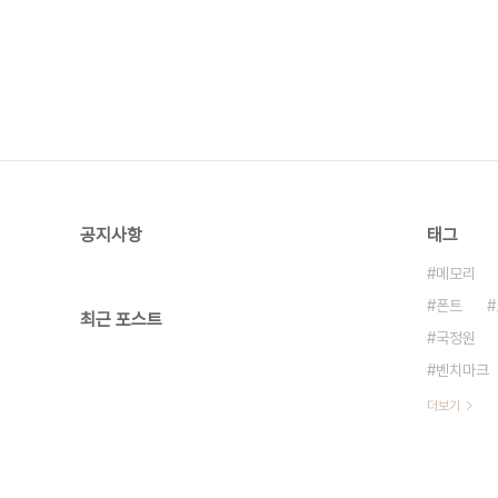
공지사항
태그
메모리
폰트
최근 포스트
국정원
벤치마크
더보기