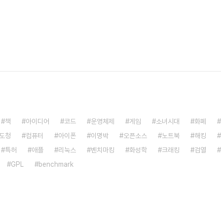
책
아이디어
코드
운영체제
게임
소녀시대
화폐
도청
컴퓨터
아이폰
이명박
오픈소스
노트북
해킹
특허
애플
리눅스
벤치마킹
화성학
크래킹
검열
GPL
benchmark