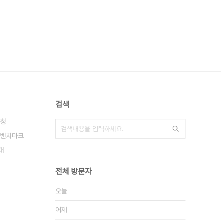
검색
청
벤치마크
대
전체 방문자
오늘
어제