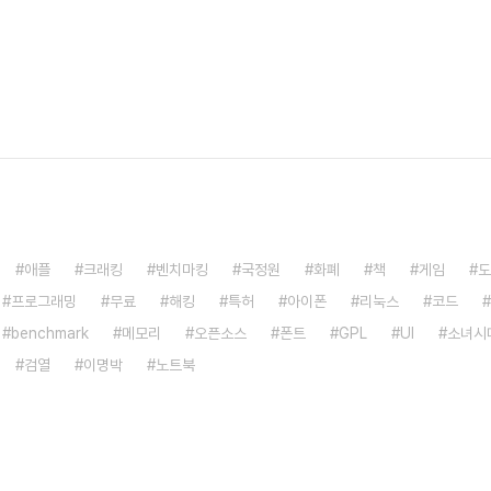
애플
크래킹
벤치마킹
국정원
화폐
책
게임
도
프로그래밍
무료
해킹
특허
아이폰
리눅스
코드
benchmark
메모리
오픈소스
폰트
GPL
UI
소녀시
검열
이명박
노트북