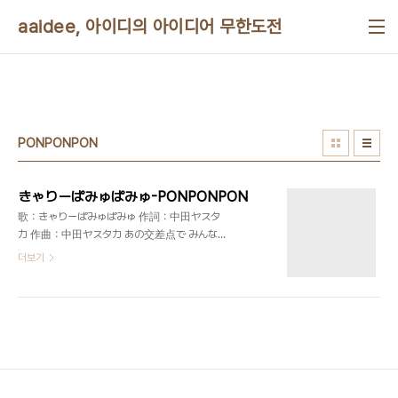
본문 바로가기
aaidee, 아이디의 아이디어 무한도전
PONPONPON
きゃりーぱみゅぱみゅ-PONPONPON
歌：きゃりーぱみゅぱみゅ 作詞：中田ヤスタ
カ 作曲：中田ヤスタカ あの交差点で みんな
がもしスキップをして 아노 코우사텐데 민나가 모
더보기
시 스킷푸오 시테 저 교차점에 모두가 만약 스킵을 해
서 もしあの街の真ん中で 手をつないで空を見
上げたら 모시 아노 마치노 만나카데 테오 츠나이데
소라오 미아게타라 만약 저 거리의 한 가운데 손을 잡
고 하늘을 올려본다면 もしもあの街のどこかで
チャンスがつかみたいのなら 모시모 아노 마치노
도코카데 챤스가 츠카미타이노나라 만약 저 거리의
어딘가에서 찬스를 잡고 싶다면 まだ泣くのには早