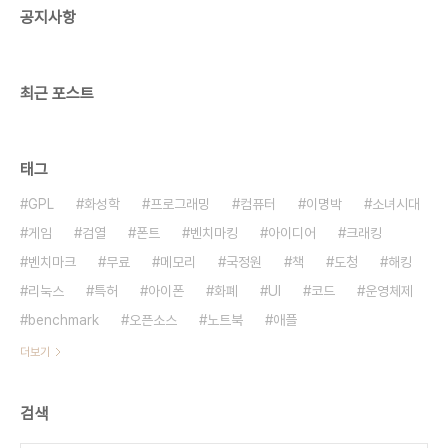
공지사항
いよね ただ前に進むしかないわいやいや 마다
나쿠노니와 하야이요네 타다 마에니 스스무시카나이
와 이야 이야 아직 울기엔 일러 그저 앞을 보고 나아
갈 수 밖에 없어 PONPON 出して しまえばいい
최근 포스트
の 폰폰 다시테 시마에바이이노..
태그
GPL
화성학
프로그래밍
컴퓨터
이명박
소녀시대
게임
검열
폰트
벤치마킹
아이디어
크래킹
벤치마크
무료
메모리
국정원
책
도청
해킹
리눅스
특허
아이폰
화폐
UI
코드
운영체제
benchmark
오픈소스
노트북
애플
더보기
검색