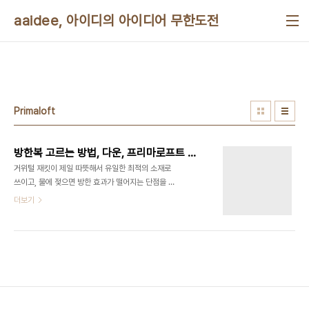
본문 바로가기
aaidee, 아이디의 아이디어 무한도전
Primaloft
방한복 고르는 방법, 다운, 프리마로프트 등에 관한 설명
거위털 재킷이 제일 따뜻해서 유일한 최적의 소재로
쓰이고, 물에 젖으면 방한 효과가 떨어지는 단점을 위
해서 프리마로프트가 필파워 500~900급의 대안
더보기
으로 쓰인다고 볼 수 있다. 파카 알고 입기
http://kin.naver.com/open100/detail.nhn?
d1id=5&dirId=509&docId=417024&qb=7Y+065286rCA65Oc&enc=utf8&secti
침낭, 침낭카바, 매트리스...
http://kr.blog.yahoo.com/kdnsihi/1368054
How to Choose Insulated Outerwear
http://www.rei.com/expertadvice/articles/insulated+outerwe..