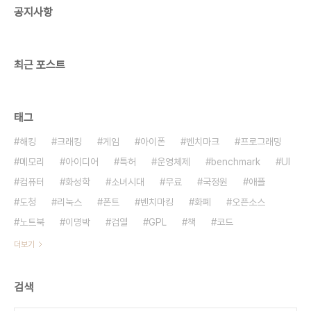
공지사항
최근 포스트
태그
해킹
크래킹
게임
아이폰
벤치마크
프로그래밍
메모리
아이디어
특허
운영체제
benchmark
UI
컴퓨터
화성학
소녀시대
무료
국정원
애플
도청
리눅스
폰트
벤치마킹
화폐
오픈소스
노트북
이명박
검열
GPL
책
코드
더보기
검색