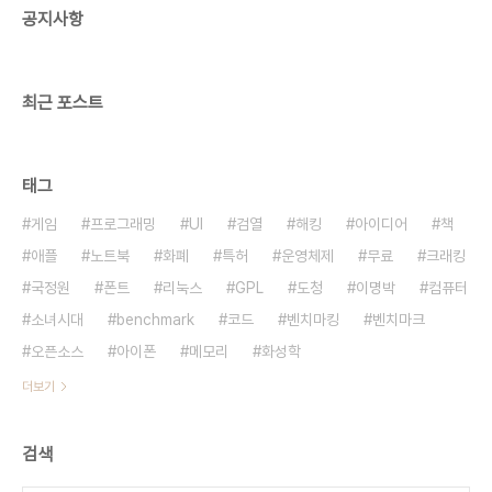
공지사항
http://www.dnsomatic.com/
http://www.dyns.cx/
http://www.ieserver.net/
http://www.namecheap.com/..
최근 포스트
태그
게임
프로그래밍
UI
검열
해킹
아이디어
책
애플
노트북
화폐
특허
운영체제
무료
크래킹
국정원
폰트
리눅스
GPL
도청
이명박
컴퓨터
소녀시대
benchmark
코드
벤치마킹
벤치마크
오픈소스
아이폰
메모리
화성학
더보기
검색