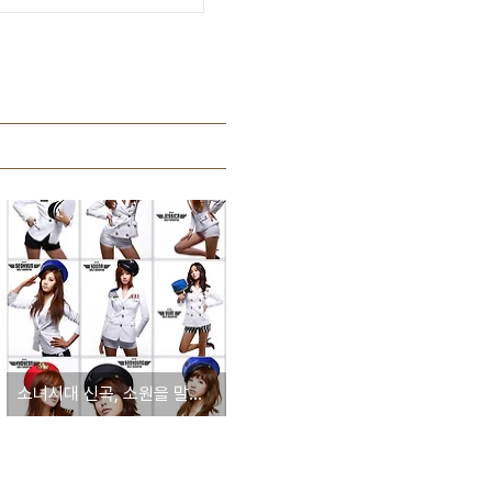
소녀시대 신곡, 소원을 말해봐의 해군제복 컨셉트