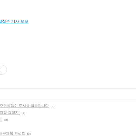
말실수 기사 오보
기
 게임 주인공들이 도시를 침공합니다
(0)
마지막 휴양지'
(1)
!
(0)
 해군제복 컨셉트
(0)