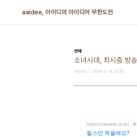
본문 바로가기
aaidee, 아이디의 아이디어 무한도전
연예
소녀시대, 최시중 방
아아이디
2009. 6. 15. 22:31
https://zeroent.co.kr/
광
릴스만 찍을래요?