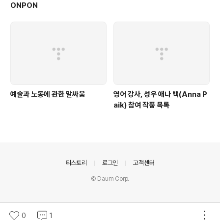
ONPON
예술과 노동에 관한 말싸움
영어 강사, 성우 애나 백(Anna P
aik) 참여 작품 목록
의안내
티스토리
로그인
고객센터
© Daum Corp.
0
1