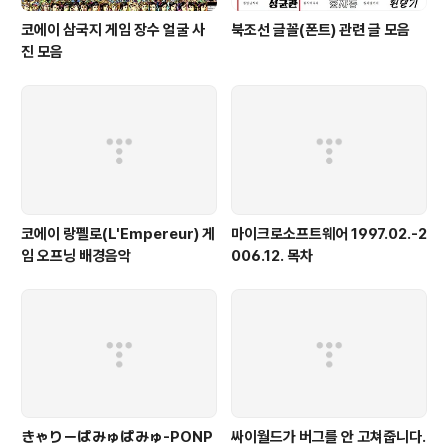
코에이 삼국지 게임 장수 얼굴 사
북조선 글꼴(폰트) 관련 글 모음
진 모음
코에이 랑펠로(L'Empereur) 게
마이크로소프트웨어 1997.02.-2
임 오프닝 배경음악
006.12. 목차
きゃりーぱみゅぱみゅ-PONP
싸이월드가 버그를 안 고쳐줍니다.