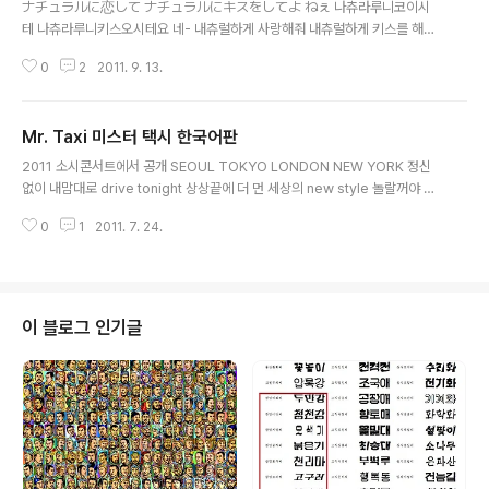
ナチュラルに恋して ナチュラルにキスをしてよ ねぇ 나츄라루니코이시
테 나츄라루니키스오시테요 네- 내츄럴하게 사랑해줘 내츄럴하게 키스를 해줘
응? ナチュラルに愛して このまま手をつないでいたいの 나츄라루니아이
0
2
2011. 9. 13.
시테 코노마마테오츠나이데이타이노 내츄럴하게 사랑해줘 이대로 손을 잡고 있
고 싶어 ナチュラルに恋して ナチュラルに肩を寄せあって 나츄라루니코
이시테 나츄라루니카타오요세앗테 내츄럴하게 사랑해줘 내츄럴하게 어깨를 서
Mr. Taxi 미스터 택시 한국어판
로 기대며 ナチュラルに愛して 何気ない 気持ちがいちばんのほんもの
글 내용
나츄라루니아이시테 나니게나이 키모치가이치반노혼모노 내츄럴하게 사랑해
2011 소시콘서트에서 공개 SEOUL TOKYO LONDON NEW YORK 정신
줘 아무렇지도 않은 기분이 제일 진심이야 ぜんぜん がんばってくれない 젠
없이 내맘대로 drive tonight 상상끝에 더 먼 세상의 new style 놀랄꺼야 긴
젠 간밧테쿠레나이 전혀 노력해주질 않아 今日は記念の日なのに 쿄우와키
장해 자 이제 시작할까 만만히 볼 나라면 조심해 날 꽉 잡아 한번도 본적없는 세
넨노히나노니 오늘은 기념일인데도 テレビを見て 時..
0
1
2011. 7. 24.
상을 보여줄게 i'm so fast mr taxi taxi taxi 지금 즉시 즉시 즉시 따라올 수
있겠니? (oops) 잡힐듯 말듯 알듯 mr taxi taxi taxi 지금 즉시 즉시 즉시 반짝
반짝 빛나지 너도 몰래 빠져들어 만드는 Supersonic n' hypertonic 기회는
지금뿐 you take me 짜릿해 mr taxi taxi taxi 지금 즉시 즉시 즉시 sorry
간단히 날 잡을수는 없어 스치는 거리를 비춘 shooting star 절..
이 블로그 인기글