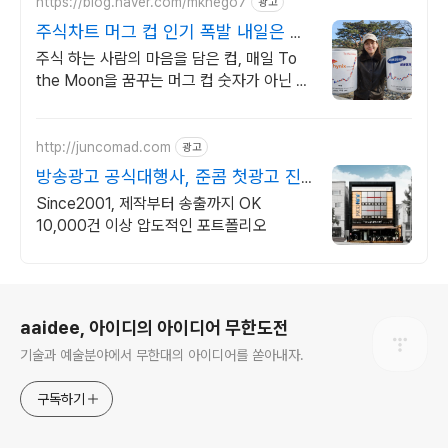
https://blog.naver.com/mknego7
광고
주식차트 머그 컵 인기 폭발 내일은 오
늘보다 조금더 높이
주식 하는 사람의 마음을 담은 컵, 매일 To
the Moon을 꿈꾸는 머그 컵 숫자가 아닌 꿈
을 담다. 매일 손에 쥐는 조용한 응원. To
the Moon
http://juncomad.com
광고
방송광고 공식대행사, 준콤 첫광고 진
행시 20% 할인!
Since2001, 제작부터 송출까지 OK
10,000건 이상 압도적인 포트폴리오
로그 정보
aaidee, 아이디의 아이디어 무한도전
기술과 예술분야에서 무한대의 아이디어를 쏟아내자.
구독하기