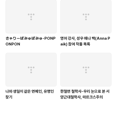
きゃりーぱみゅぱみゅ-PONP
영어 강사, 성우 애나 백(Anna P
ONPON
aik) 참여 작품 목록
나와 생일이 같은 연예인, 유명인
한철연 철학사-우리 눈으로 본 서
찾기
양근대철학사, 마르크스주의