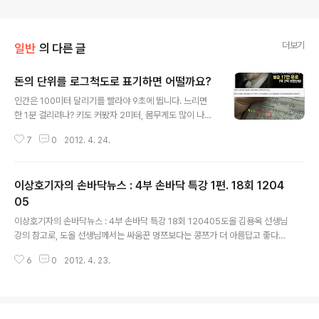
더보기
일반
의 다른 글
돈의 단위를 로그척도로 표기하면 어떨까요?
글 내용
인간은 100미터 달리기를 빨라야 9초에 뜁니다. 느리면
한 1분 걸리려나? 키도 커봤자 2미터, 몸무게도 많이 나가
봤자 100킬로그램입니다. 글 써봤자 몇 만 장 쓸겁니다. 그
7
0
2012. 4. 24.
런데 재산 차는 수십억 배 납니다. 돈의 단위를 로그척도로
표기하면 어떨까요? 수 년 전에 부자들은 자동차 속도 위반
해도 벌금으로 껌값 내는 기분일 거란 생각을 하다가 든 생
이상호기자의 손바닥뉴스 : 4부 손바닥 특강 1편. 18회 1204
각입니다. 핀란드인가에서는 재산에 비례해서 벌금을 낸다
고 합니다. 돈이란게 액수가 커지면 느낌이 둔해집니다. 백
05
글 내용
억과 천억의 차가 실제 차보다 적게 느껴지는 건데요. 이걸
이상호기자의 손바닥뉴스 : 4부 손바닥 특강 18회 120405도올 김용옥 선생님
생각하다가 데시벨이란 소리의 단위가 생각났습니다. 인간
강의 참고로, 도올 선생님께서는 싸움꾼 멍쯔보다는 콩쯔가 더 아름답고 좋다고
은 소리를 로그 단위로 느끼기 때문에 생긴 겁니다. 위키백
말씀하신 적이 있다. 의보다는 인을 높이 보신 건데, 도올 선생님의 몸철학(기철
과를 보면 시각도 로그로 느낀다고 합니다. http://en.wiki
6
0
2012. 4. 23.
학)과 통한다. 생물학적으로도 뇌에서 이성적 판단에도 감성이 중요하게 작용한
pedia.o..
다고 한다. 요즘은 세상이 험하고 살기가 너무 힘드니까 스트레스 해소로 멍쯔
를 읽어도 좋을 것이다.