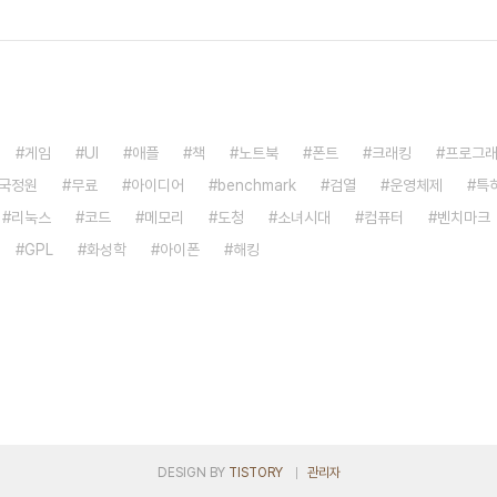
게임
UI
애플
책
노트북
폰트
크래킹
프로그
국정원
무료
아이디어
benchmark
검열
운영체제
특
리눅스
코드
메모리
도청
소녀시대
컴퓨터
벤치마크
GPL
화성학
아이폰
해킹
DESIGN BY
TISTORY
관리자