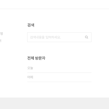
검색
래밍
허
전체 방문자
오늘
어제