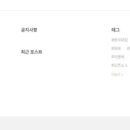
공지사항
태그
벤치마킹
화폐
최근 포스트
이명박
오픈소스
더보기