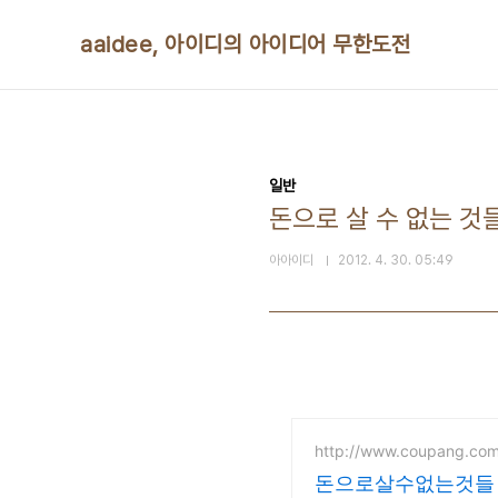
본문 바로가기
aaidee, 아이디의 아이디어 무한도전
일반
돈으로 살 수 없는 것
아아이디
2012. 4. 30. 05:49
http://www.coupang.co
돈으로살수없는것들 