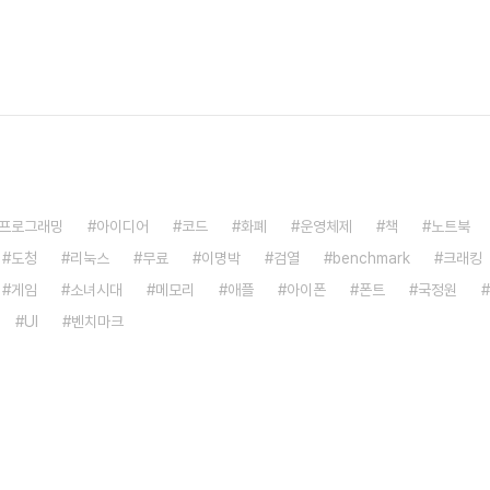
프로그래밍
아이디어
코드
화폐
운영체제
책
노트북
도청
리눅스
무료
이명박
검열
benchmark
크래킹
게임
소녀시대
메모리
애플
아이폰
폰트
국정원
UI
벤치마크