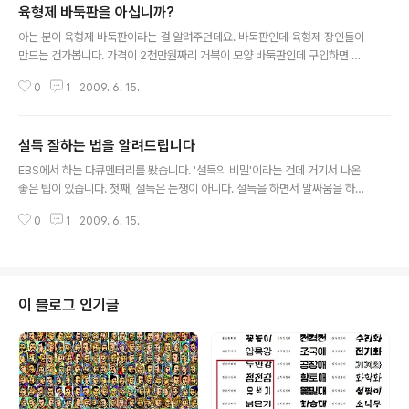
육형제 바둑판을 아십니까?
글 내용
아는 분이 육형제 바둑판이라는 걸 알려주던데요. 바둑판인데 육형제 장인들이
만드는 건가봅니다. 가격이 2천만원짜리 거북이 모양 바둑판인데 구입하면 육
형제가 직접 방문해서 설치해주고 설명을 해준다고 합니다. 하하 http://www.
0
1
2009. 6. 15.
6brothers.com/detail.php?c_code1=10&c_code2=020&c_code3
=000&p... '바둑판' 장인정신 6형제 http://news.naver.com/main/read.
nhn?mode=LPOD&mid=tvh&oid=055&aid=000003... 물론, 사치일
설득 잘하는 법을 알려드립니다
수도 있겠지만 한국같은데 루이비통이나 샤넬 구찌가 없다는 건 반성할 일이죠.
글 내용
EBS에서 하는 다큐멘터리를 봤습니다. '설득의 비밀'이라는 건데 거기서 나온
좋은 팁이 있습니다. 첫째, 설득은 논쟁이 아니다. 설득을 하면서 말싸움을 하지
말고 상대방을 편하게 해줘야 된다고 합니다. 둘째, 설득을 잘 하려면 말하기보
0
1
2009. 6. 15.
다는 들어야 한다. 듣는것과 말하는 비율을 7:3으로 하라고 합니다. 물건 파는
거 실험을 하는데 잘 파는 사람은 고객이 입을 열어서 자신을 표현하도록 유도
를 하더라고... '아하 그렇구나. 반대로 해야되는 구나.'하는 생각이 드네요. 세번
째, 설득은 마지막 버스가 아니다. 설득은 다음 기회에도 계속 할 수 있으니까 지
속적으로 관계를 맺고 부탁해보라고 합니다. 세일즈 하는 사람들은 꼭 다음에
이 블로그 인기글
또 뵙죠 그러더라고요. 여러분도 한번 써먹어보길 바랍니다. 엄마한테 사탕사달
라고 ..