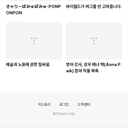
きゃりーぱみゅぱみゅ-PONP
싸이월드가 버그를 안 고쳐줍니다.
ONPON
예술과 노동에 관한 말싸움
영어 강사, 성우 애나 백(Anna P
aik) 참여 작품 목록
의안내
티스토리
로그인
고객센터
© Daum Corp.