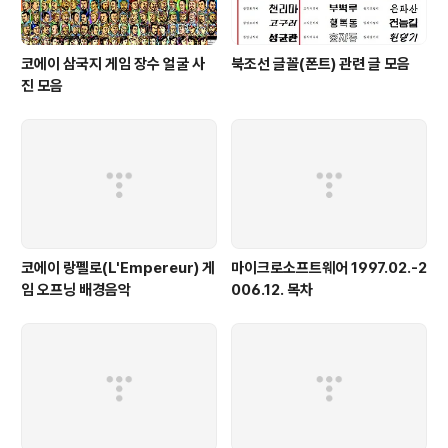
코에이 삼국지 게임 장수 얼굴 사
북조선 글꼴(폰트) 관련 글 모음
진 모음
코에이 랑펠로(L'Empereur) 게
마이크로소프트웨어 1997.02.-2
임 오프닝 배경음악
006.12. 목차