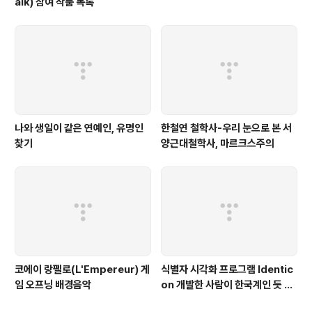
aik) 참여 작품 목록
나와 생일이 같은 연예인, 유명인
한철연 철학사-우리 눈으로 본 서
찾기
양근대철학사, 마르크스주의
코에이 랑펠로(L'Empereur) 게
식별자 시각화 프로그램 Identic
임 오프닝 배경음악
on 개발한 사람이 한국계인 듯 합
니다