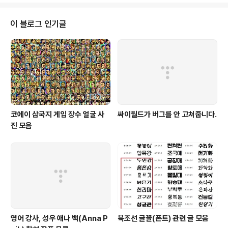
파이럿츠 시리즈문명 시리즈거상리스크유로파임페리얼리즘도프워즈 시리즈드
러그워즈 시리즈인생게임 보드게임협동조합 보드게임 캐시플로 보드게임카탄
이 블로그 인기글
보드게임히어로즈오브마이트앤매직트랜스포트타이쿤레일로드타이쿤롤러코
스터타이쿤 시리즈 데모크라시 시리즈 트로피카..
코에이 삼국지 게임 장수 얼굴 사
싸이월드가 버그를 안 고쳐줍니다.
진 모음
영어 강사, 성우 애나 백(Anna P
북조선 글꼴(폰트) 관련 글 모음