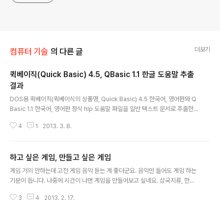
더보기
컴퓨터 기술
의 다른 글
퀵베이직(Quick Basic) 4.5, QBasic 1.1 한글 도움말 추출
결과
글 내용
DOS용 퀵베이직(퀵베이식의 상품명, Quick Basic) 4.5 한국어, 영어판와 Q
Basic 1.1 한국어, 영어판 정식 hlp 도움말 파일을 일반 텍스트 문서로 추출한
결과다. HTML로 변환한 영문 도움말은 다음에 있다.http://www.qbasicne
4
1
2013. 3. 8.
ws.com/qboho/
하고 싶은 게임, 만들고 싶은 게임
글 내용
게임 거의 안하는데 고전 게임 음악 듣는 게 좋더군요. 음악만 들어도 게임 하는
기분이 듭니다. 나중에 시간이 나면 게임을 만들어보고 싶네요. 삼국지류, 한국
사, 문명류, 경제 관련 시뮬, 학습에 극적으로 도움되는 게임, 음악이론 학습, 언
3
4
2013. 2. 17.
어 학습 등이요. 음양오행과 기학, 한국 한의학 기반 MMORPG 시나리오도 하
나 써보고 싶은 게 있고요. 돈이 많아지고 시간 난다면 하고싶은 게임은 못 해본
삼국지 4~12캐피탈리즘슈퍼파워A-Train 시리즈비행 시뮬대항해시대 시리즈