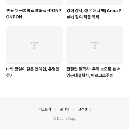
きゃりーぱみゅぱみゅ-PONP
영어 강사, 성우 애나 백(Anna P
ONPON
aik) 참여 작품 목록
나와 생일이 같은 연예인, 유명인
한철연 철학사-우리 눈으로 본 서
찾기
양근대철학사, 마르크스주의
의안내
티스토리
로그인
고객센터
© Daum Corp.