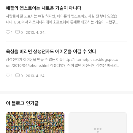
애플의 앱스토어는 새로운 기술이 아니다
글 내용
사람들이 잘 모르시는 얘길 하자면, 아이폰의 앱스토어도 사실 전 부터 있었습
니다. BSD에서 리포지터리에서 소프트웨어 통째로 배포하는 기술이 나왔구요.
팜이라는 피디에이용 소프트웨서 쇼핑몰에서 인터넷으로 프로그램 업로드 하는
1
0
2010. 4. 24.
기능이 있었죠. 그리고 앱스토어 한국산이 베스트셀러 됐다고 좋아하시지만 팜
시절에도 국내 게임사 중 하나가 1위한 적이 있습니다. 사원이 사장 포함 3명이
었는데 디아블로처럼 수준높은 RPG게임 이었습니다. 실무자는 개발자, 디자이
욕심을 버리면 삼성전자도 아이폰을 이길 수 있다
너 이렇게 둘이었죠. 팜은 애플의 뉴튼 영향을 많이 받았습니다. 컴파일러도 코
글 내용
드워리어를 썼구요. 저도 간단한 애플리케이션 개발해서 사용했습니다. 아직도
삼성전자가 아이폰을 만들 수 없는 이유 http://internetplustv.blogspot.c
추억이 아른거리네요. 느린 씨피유로도 할 건 다 하는 정말 효율적인 OS였습니
om/2010/04/iphone.html 컴퓨터업인 적이 없던 가전사인 삼성은 미국의
다. 앱스토어는 소프트웨어 비..
소프트웨어 100년사의 결과물인 아이폰을 넘을 수 없다는 게 요지입니다. 맞는
1
0
2010. 4. 24.
말이지만 누구나 열심히 하면 역전할 수 있어요... 제 생각에는 안드로이드가 현
재로선 제일 유망하고 바다는 아파치나 GPL 호환으로 가면 이길 수 있습니다.
어차피 특허나 상표 문제만 안 걸리면 모든 소프트웨어는 장기간에 걸쳐서 GP
L 호환으로 통일됩니다. 그리고 바다는 말 처럼 모든 물이 모이는 제일 낮은 곳
이니까 자바나 닷넷, GTK, QT 등 모든 언어를 지원해야됩니다. 물론 그렇게
이 블로그 인기글
안 갈 가능성이 크므로 바다는 망할 수도 있습니다. 소프트웨..