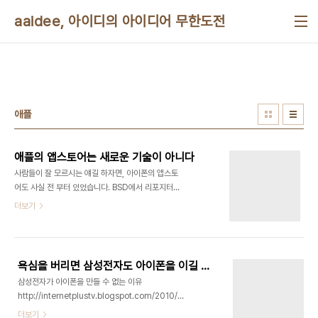
본문 바로가기
aaidee, 아이디의 아이디어 무한도전
애플
애플의 앱스토어는 새로운 기술이 아니다
사람들이 잘 모르시는 얘길 하자면, 아이폰의 앱스토
어도 사실 전 부터 있었습니다. BSD에서 리포지터리
에서 소프트웨어 통째로 배포하는 기술이 나왔구요.
더보기
팜이라는 피디에이용 소프트웨서 쇼핑몰에서 인터넷
으로 프로그램 업로드 하는 기능이 있었죠. 그리고 앱
스토어 한국산이 베스트셀러 됐다고 좋아하시지만
팜 시절에도 국내 게임사 중 하나가 1위한 적이 있습
욕심을 버리면 삼성전자도 아이폰을 이길 수 있다
니다. 사원이 사장 포함 3명이었는데 디아블로처럼
삼성전자가 아이폰을 만들 수 없는 이유
수준높은 RPG게임 이었습니다. 실무자는 개발자, 디
http://internetplustv.blogspot.com/2010/04/iphone.html
자이너 이렇게 둘이었죠. 팜은 애플의 뉴튼 영향을 많
컴퓨터업인 적이 없던 가전사인 삼성은 미국의 소프
더보기
이 받았습니다. 컴파일러도 코드워리어를 썼구요. 저