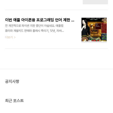
트웨어 100년사의 결과물인 아이폰을 넘을 수 없다
도 간단한 애플리케이션 개발해서 사용했습니다. 아
는 게 요지입니다. 맞는 말이지만 누구나 열심히 하면
직도 추억이 아른거리네요. 느린 씨피유로도 할 건 다
역전할 수 있어요... 제 생각에는 안드로이드가 현재
하는 정말 효율적인 OS였습니다. 앱스토어는 소프트
로선 제일 유망하고 바다는 아파치나 GPL 호환으로
웨어 비..
이번 애플 아이폰용 프로그래밍 언어 제한 조치를 평함
가면 이길 수 있습니다. 어차피 특허나 상표 문제만
전 개인적으로 파이썬 지원 중단이 아쉽네요. 애플컴
안 걸리면 모든 소프트웨어는 장기간에 걸쳐서 GPL
퓨터와 개발키드 판매와 플래시 죽이기, 닷넷, 자바
호환으로 통일됩니다. 그리고 바다는 말 처럼 모든 물
차단을 위해서인 조치인듯 합니다. 어차피 아래층이
더보기
이 모이는 제일 낮은 곳이니까 자바나 닷넷, GTK,
독점이라서 윗 층은 선택의 여지가 없는게 당연합니
QT 등 모든 언어를 지원해야됩니다. 물론 그렇게 안
다. 독점된 아래층보다 더 아래층이 돈층입니다. 불매
갈 가능성이 크므로 바다는 망할 수도 있습니다. 소프
운동 밖에는 도리가 없습니다. 윈도우나 윈도모바일
트웨..
도 안그러란 법 없습니다. 그리고 어도비의 플래시 가
상머신도 액션스크립트만 지원하잖아요. 위피도 자
바와 씨만 지원했죠. 반대로 안드로이드는 플래시 지
원할 예정이라던데 구글의 유튜브 플래시 탈출과 코
덱 공개는 물건너간건가요? 구글은 아이폰을 이기기
공지사항
위해 유튜브에 플래시를 계속 사용하게 '될지도' 모릅
니다. 안드로이드의 경우 애플리케이션 판매자 입장
으로 보자면 안드로이드 복제방지 장치가 제대로 작
동할지 의문입니다..
최근 포스트