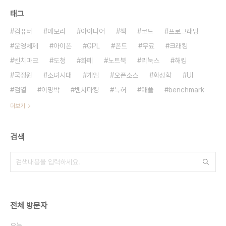
태그
컴퓨터
메모리
아이디어
책
코드
프로그래밍
운영체제
아이폰
GPL
폰트
무료
크래킹
벤치마크
도청
화폐
노트북
리눅스
해킹
국정원
소녀시대
게임
오픈소스
화성학
UI
검열
이명박
벤치마킹
특허
애플
benchmark
더보기
검색
전체 방문자
오늘