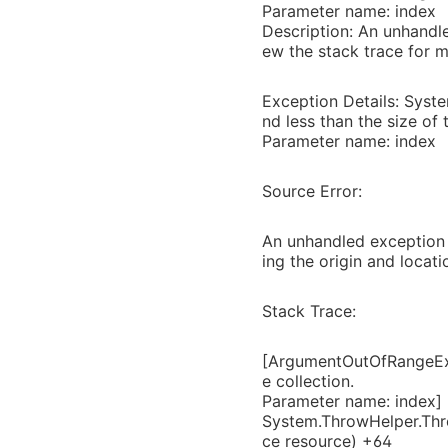
Parameter name: index
Description: An unhandle
ew the stack trace for m
Exception Details: Sys
nd less than the size of 
Parameter name: index
Source Error:
An unhandled exception 
ing the origin and locat
Stack Trace:
[ArgumentOutOfRangeExce
e collection.
Parameter name: index]
System.ThrowHelper.Th
ce resource) +64