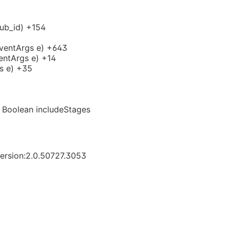
lub_id) +154
EventArgs e) +643
ventArgs e) +14
s e) +35
 Boolean includeStages
ersion:2.0.50727.3053