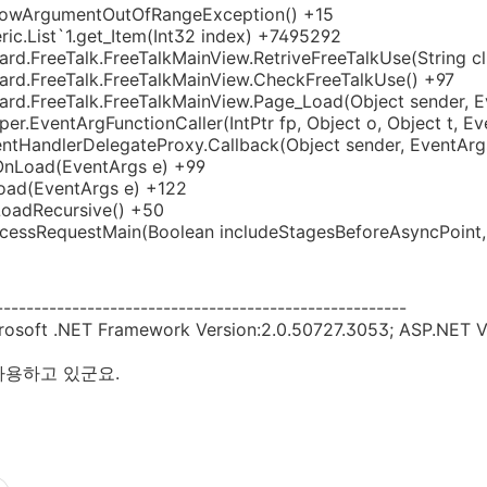
rowArgumentOutOfRangeException() +15
ric.List`1.get_Item(Int32 index) +7495292
rd.FreeTalk.FreeTalkMainView.RetriveFreeTalkUse(String c
ard.FreeTalk.FreeTalkMainView.CheckFreeTalkUse() +97
ard.FreeTalk.FreeTalkMainView.Page_Load(Object sender, 
per.EventArgFunctionCaller(IntPtr fp, Object o, Object t, E
entHandlerDelegateProxy.Callback(Object sender, EventArg
OnLoad(EventArgs e) +99
oad(EventArgs e) +122
LoadRecursive() +50
cessRequestMain(Boolean includeStagesBeforeAsyncPoint,
------------------------------------------------------
crosoft .NET Framework Version:2.0.50727.3053; ASP.NET V
사용하고 있군요.