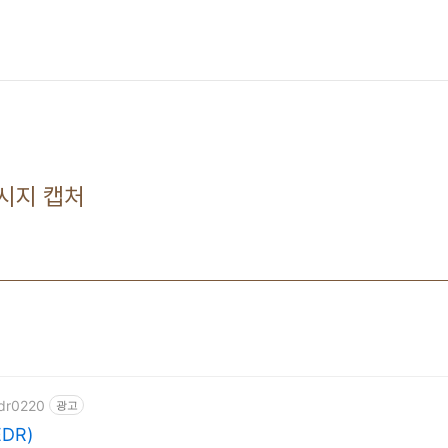
시지 캡처
edr0220
광고
DR)