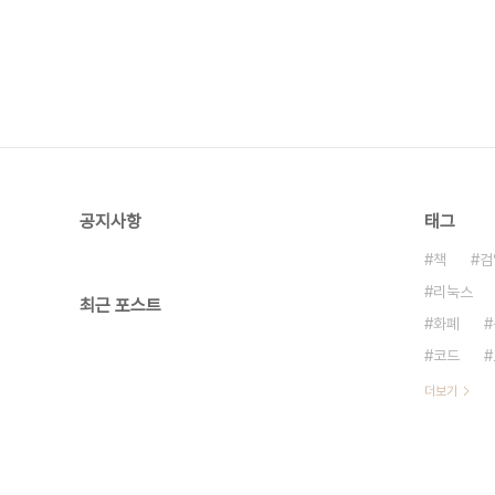
공지사항
태그
책
검
리눅스
최근 포스트
화폐
코드
더보기