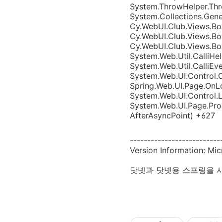
System.ThrowHelper.Th
System.Collections.Gene
Cy.WebUI.Club.Views.Boa
Cy.WebUI.Club.Views.Bo
Cy.WebUI.Club.Views.Bo
System.Web.Util.CalliHel
System.Web.Util.CalliEv
System.Web.UI.Control.
Spring.Web.UI.Page.OnL
System.Web.UI.Control.
System.Web.UI.Page.Pro
AfterAsyncPoint) +627
--------------------------
Version Information: Mi
닷넷과 닷넷용 스프링을 