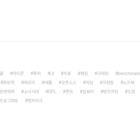
열
아이폰
특허
UI
무료
해킹
크래킹
benchmark
화성학
메모리
애플
오픈소스
게임
국정원
노트북
운영체제
소녀시대
GPL
폰트
컴퓨터
벤치마킹
도청
프로그래밍
벤치마크