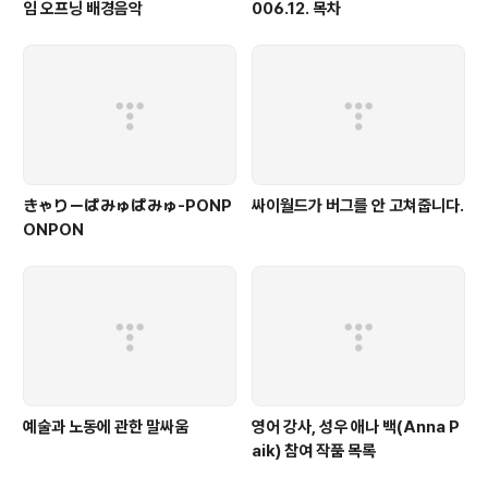
임 오프닝 배경음악
006.12. 목차
きゃりーぱみゅぱみゅ-PONP
싸이월드가 버그를 안 고쳐줍니다.
ONPON
예술과 노동에 관한 말싸움
영어 강사, 성우 애나 백(Anna P
aik) 참여 작품 목록