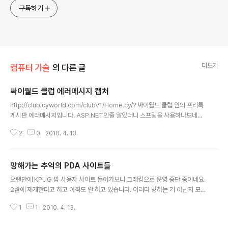
구독하기
더보기
컴퓨터 기술
의 다른 글
싸이월드 클럽 에러메시지 캡처
글 내용
http://club.cyworld.com/clubV1/Home.cy/? 싸이월드 클럽 안의 프리톡
게시판 에러메시지입니다. ASP.NET인줄 알았더니 스프링을 사용하나보네요.
Server Error in '/club2' Application. -----------------------------
2
0
2010. 4. 13.
--------------------------------------------------- Index was o
ut of range. Must be non-negative and less than the size of the c
ollection. Parameter name: index Description: An unhandled exc
망해가는 추억의 PDA 사이트들
eption occurred during the execution of th..
글 내용
오랜만에 KPUG 팜 사용자 사이트 들어가보니 크래킹으로 운영 중단 중이네요.
2월에 재개한다고 하고 아직도 안 하고 있습니다. 이러다 망하는 거 아닌지 모
르겠습니다. 유용한 정보가 많았는데 아쉽군요. 셀빅 사이트인 KCUG도 망했
1
1
2010. 4. 13.
습니다. 다른 사이트가 하나 생겼는데 사람이 없어요. KCUG의 개발자 게시판
유용했는데 아쉽군요. http://khug.org/ http://zaurusian.nmain.net/zbx