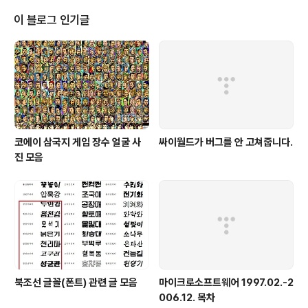
eption occurred during the execution of th..
이 블로그 인기글
코에이 삼국지 게임 장수 얼굴 사
싸이월드가 버그를 안 고쳐줍니다.
진 모음
북조선 글꼴(폰트) 관련 글 모음
마이크로소프트웨어 1997.02.-2
006.12. 목차