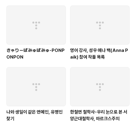
きゃりーぱみゅぱみゅ-PONP
영어 강사, 성우 애나 백(Anna P
ONPON
aik) 참여 작품 목록
나와 생일이 같은 연예인, 유명인
한철연 철학사-우리 눈으로 본 서
찾기
양근대철학사, 마르크스주의