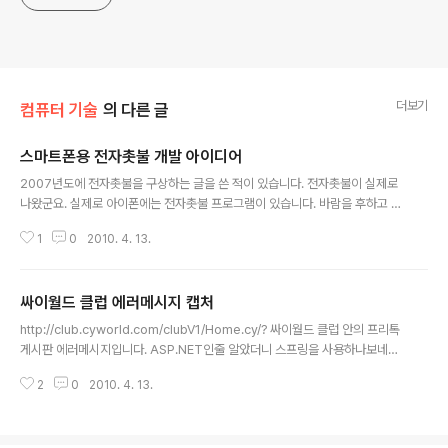
더보기
컴퓨터 기술
의 다른 글
스마트폰용 전자촛불 개발 아이디어
글 내용
2007년도에 전자촛불을 구상하는 글을 쓴 적이 있습니다. 전자촛불이 실제로
나왔군요. 실제로 아이폰에는 전자촛불 프로그램이 있습니다. 바람을 후하고 불
면 마이크가 인식해서 꺼지기도 한다고 합니다. 한국이었다면 프로그래머 입장
1
0
2010. 4. 13.
에서는 넣을지 말지 고민됐을 겁니다. 이 프로그램은 실제 시위에서도 사용됐군
요. 촛불 꺼버린 경찰, "아이폰 촛불은 어떻게 할까요?" http://www.ohmyne
ws.com/NWS_Web/view/at_pg.aspx?CNTN_CD=A0001355498
싸이월드 클럽 에러메시지 캡처
전자촛불 프로그램에 프리넷같은 익명통신 기능을 붙이고 분산형 웹서버를 내
글 내용
장해서 누구나 이동 중 서버를 돌릴 수 있게 하고 주변 사람에게 유무선으로 서
http://club.cyworld.com/clubV1/Home.cy/? 싸이월드 클럽 안의 프리톡
버 내용이 확산되게 할 수 있을 겁니다. 전자촛불을 끄려면 한 휴대폰만 압수한
게시판 에러메시지입니다. ASP.NET인줄 알았더니 스프링을 사용하나보네요.
다고 ..
Server Error in '/club2' Application. -----------------------------
2
0
2010. 4. 13.
--------------------------------------------------- Index was o
ut of range. Must be non-negative and less than the size of the c
ollection. Parameter name: index Description: An unhandled exc