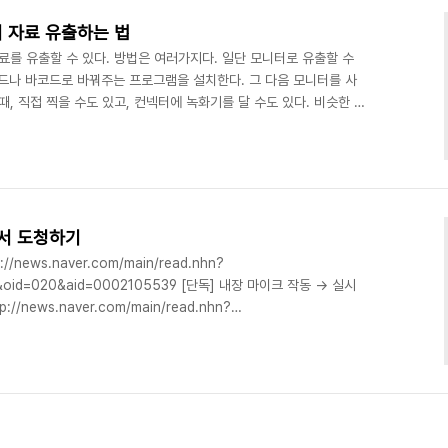
서 자료 유출하는 법
료를 유출할 수 있다. 방법은 여러가지다. 일단 모니터로 유출할 수
코드나 바코드로 바꿔주는 프로그램을 설치한다. 그 다음 모니터를 사
때, 직접 찍을 수도 있고, 컨넥터에 녹화기를 달 수도 있다. 비슷한 방
변환하면 사운드 잭으로 데이터 입출력이 가능하다. 프로그램을 설치하
드를 꽂으면 컴맨드 프롬프트 상에서 자동으로 컴파일러를 만들고 그
있을 수도 있다. 게임용 매크로 키보드와 비슷한 원리다. 전자기기에
 프린터, 본체 등의 전자파를 감지해서 자료를 읽는 ..
서 도청하기
news.naver.com/main/read.nhn?
5&oid=020&aid=0002105539 [단독] 내장 마이크 작동 → 실시
/news.naver.com/main/read.nhn?
5&oid=020&aid=0002105440 [단독]노트북 도청 막을 방법 있나
ad.nhn?
5&oid=020&aid=0002105437 [단독]데스크톱-스마트폰도 안심
in/read.nhn?mode=LSD&m..