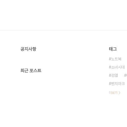
공지사항
태그
노트북
소녀시대
최근 포스트
검열
벤치마크
더보기