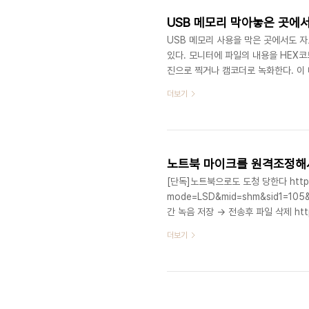
USB 메모리 막아놓은 곳에
USB 메모리 사용을 막은 곳에서도 자
있다. 모니터에 파일의 내용을 HEX
진으로 찍거나 캠코더로 녹화한다. 이 
법으로 사운드카드드로 A/D D/A 
더보기
는 방법이 문제다. 특수 제작된 키보
컴파일러로 다시 프로그램을 만들 수 
서는 전자파도 나온다고 한다. 모니터,
노트북 마이크를 원격조정해
[단독]노트북으로도 도청 당한다 http://
mode=LSD&mid=shm&sid1=10
간 녹음 저장 → 전송후 파일 삭제 http:/
mode=LSD&mid=shm&sid1=10
더보기
http://news.naver.com/main/re
mode=LSD&mid=shm&sid1=10
못해 http://news.naver.com/ma