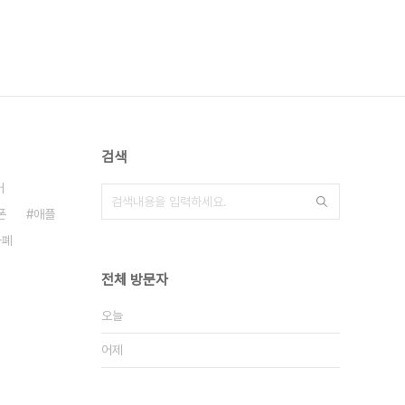
검색
어
폰
애플
화폐
전체 방문자
오늘
어제