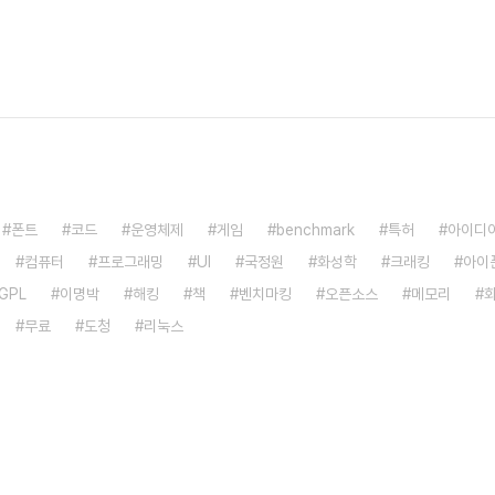
폰트
코드
운영체제
게임
benchmark
특허
아이디
컴퓨터
프로그래밍
UI
국정원
화성학
크래킹
아이
GPL
이명박
해킹
책
벤치마킹
오픈소스
메모리
무료
도청
리눅스