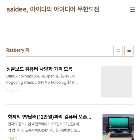
본문 바로가기
aaidee, 아이디의 아이디어 무한도전
Rasberry Pi
싱글보드 컴퓨터 사양과 가격 모음
OlinuXino-Maxi $50.18OpenRD $249.00
Pogoplug Classic $49.95 Poloplug $49.95
Pogoplug Series 4 $99.95 SheevaPlug
더보기
development kit US $99.00, EU $101.99
TonidoPlug 2 US $119.00, EU $130.00
Raspberry Pi A $25, B $35 BeagleBoard
(pre-xM rev Cx) $125.00 BeagleBoard xM
화제의 99달러(12만원)짜리 컴퓨터 오픈피씨(Open PC) 자세한 사용기
$149.00 BeagleBoard REV B-ND $166.25
한국의 중소기업 백업코리아가 99달러(12만원) 짜
BeagleBone $89.00 CuBox $139.99
리 컴퓨터인 오픈피씨(Open PC)를 개발했다. 오픈
Gumstix Overo Earth COM $149.00
피씨(Open PC)는 인텔 기반의 피씨 체제가 스마트
더보기
Gumstix Overo Sand COM $115.00 IGE..