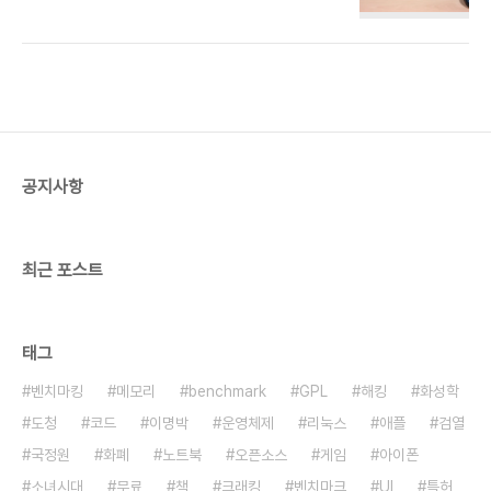
폰 기반의 포스트 피씨 체제로 전환되는 요즘 시대에
적절한 제품이다. 최근 라스베리파이라는 저가 싱글
보드 컴퓨터가 세계적인 화제가 되기도 했는데 한국
판 라스베리파이라고도 할 만하다. 자유오픈소스에
관심이 많던 나로서도 매우 반갑다. 설레는 맘으로,
상암동 누리꿈스퀘어에 있는 정보통신산업진흥원 센
터에 입주한 데모룸에서 열린 시연 행사에 참여했다.
외형 우선 오픈피씨(Open PC)의 모습을 보자. 크
공지사항
기가 손바닥 만하다. 저렴한 옵션인 투명 아크릴 케이
스다. 더 튼튼한 전용 케이스도 차후 구입할 수 있다.
종이나 종이로 프린트해서 박스를 제작할 수 있는..
최근 포스트
태그
벤치마킹
메모리
benchmark
GPL
해킹
화성학
도청
코드
이명박
운영체제
리눅스
애플
검열
국정원
화폐
노트북
오픈소스
게임
아이폰
소녀시대
무료
책
크래킹
벤치마크
UI
특허