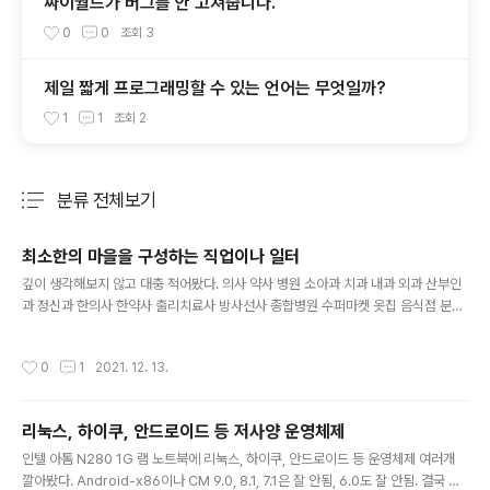
싸이월드가 버그를 안 고쳐줍니다.
0
0
조회
3
제일 짧게 프로그래밍할 수 있는 언어는 무엇일까?
1
1
조회
2
분류 전체보기
주요 글 목록
최소한의 마을을 구성하는 직업이나 일터
글 내용
깊이 생각해보지 않고 대충 적어봤다. 의사 약사 병원 소아과 치과 내과 외과 산부인
과 정신과 한의사 한약사 출리치료사 방사선사 종합병원 수퍼마켓 옷집 음식점 분식
점 한중일양식 고깃집 횟집 커피숍 술집 급식소 빵집 떡집 술집 노래방 나이트클럽
회관 헬쓰장 수영장 체육관 서점 만화방 도서대여 도서관 학교 미용사 네일아트 변호
작성시간
0
1
2021. 12. 13.
사 회계사 세무사 공인중계사 법무사 감평사 노무사 관세사 변리사 음식점 중국집 일
식집 커피숍 집수리 사회복지사 돌봄노동자 가정부 보모 수의사 동물상점 경찰 소방
서 광공서 경비 버스정류장 택시정류장 장의사 목욕탕 찜질방 우체국 택배기사 화물
리눅스, 하이쿠, 안드로이드 등 저사양 운영체제
차기사 신문사 결혼식장 여관 환경미화원 주유소 라디오방송국 농부 축산업 원예 도
글 내용
축 종교기관 은행 렌터카
인텔 아톰 N280 1G 램 노트북에 리눅스, 하이쿠, 안드로이드 등 운영체제 여러개
깔아봤다. Android-x86이나 CM 9.0, 8.1, 7.1은 잘 안됨, 6.0도 잘 안됨. 결국 다