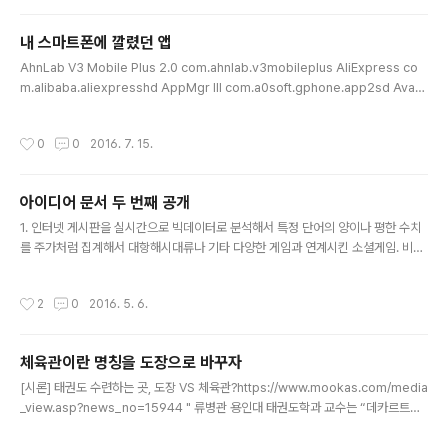
곤 801 MSM8974AC SoC. Qualcomm Krait 400 MP4 2.5 GHz CPU, 퀄
컴 Adreno 330 578 MHz GPU 4.4 (KitKat) → 5.0 (Lo..
내 스마트폰에 깔렸던 앱
글 내용
AhnLab V3 Mobile Plus 2.0 com.ahnlab.v3mobileplus AliExpress co
m.alibaba.aliexpresshd AppMgr III com.a0soft.gphone.app2sd Avast
모바일 시큐리티 com.avast.android.mobilesecurity BAND com.nhn.andr
oid.band Breeze뱅킹 com.sc.danb.scbankapp Cardboard com.googl
작성시간
0
0
2016. 7. 15.
e.samples.apps.cardboarddemo ChineseSkill com.chineseskill DC
Wave com.bonggall.DC_Mobile DS 기타코드 com.dosim.android.skych
ord ES 파일 탐색기 com.estrongs.andr..
아이디어 문서 두 번째 공개
글 내용
1. 인터넷 게시판을 실시간으로 빅데이터로 분석해서 특정 단어의 양이나 평한 수치
를 주가처럼 집계해서 대항해시대류나 기타 다양한 게임과 연계시킨 소셜게임. 비슷
하게 각 직업 종사자나 성별, 대기업 종사자들끼리 싸움을 붙일 수도 있음. 2. 브랜드
나 도메인명 네이밍 momburim 3. 요즘 자동차블랙박스 사고 동영상이 많이 돌아
작성시간
2
0
2016. 5. 6.
다니는데495(사고).kr 등의 이름으로 블랙박스 동영상 공개 사이트 만들면 꽤 잘 될
것. 4. www.milliondollarhomepage.com 류의 사이트에 서로 게임으로 경쟁
할 수 있게 만든 서비스. 5. 성인용 벨크로신발 실용적이고 편하다고 홍보 잘 하면 잘
체육관이란 명칭을 도장으로 바꾸자
팔리지 않을까? 끈 신발을 벨크로로로 바꿔주는 특허 있을까? 6. 매일 카톡으로 유머
글 내용
한 편씩 보내주는 서비스 ..
[시론] 태권도 수련하는 곳, 도장 VS 체육관?https://www.mookas.com/media
_view.asp?news_no=15944 " 류병관 용인대 태권도학과 교수는 “데카르트라
는 서양의 철학자가 인간의 몸을 정신과 신체로 분리시켜 발달해온 서양학문이 언제
부터인지 태권도에 들어와 태권도의 모든 현상들을 신체적인 것으로 만들어 버렸