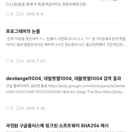
白日莫虛渡 靑春不再來백일막허도 청춘부재래 안중근
씀
작성시간
0
0
2015. 8. 6.
프로그래머의 눈물
글 내용
"진짜 사람들 많은데서 ㅈㄴ 눈물이 나던때 2014.3.2. "ㅁ" 씀 1주일내내 집에 못들
어가고 옆에 찜질방에서만 재우며 3시간 정도후에 다시 출근하게해서 기진맥진하다
일요일엔 오후 6시에 마쳐줘서 집에 오는데 저녁 전철에 타기전에전철역에서 율무
차 한잔 뽑아마시며 앉아서 어두운 하늘을 보다이상하고 가슴이 우글우글거리는 이
작성시간
0
0
2015. 7. 27.
질감드는 느낌이 들다 그 사람들 많은데서 눈물이 하염없이 쏟아져서바로 들어오는
전철 못타고 30분동안 눈물 닦고 말리고 감정 추스리다 전철 타는데진짜 미치겠더
라그날 기진맥진한 정신과 몸으로 오랫만에 들어온 집의 동네 한바퀴 도는데 진짜 눈
devilangel1004, 데빌엔젤1004, 데블엔젤1004 검색 결과
물이 또 나오고눈을 감아 잠을 자려는데 다음날 또 출근해서 찜질방 회사 찜질방 회
글 내용
사 이 생활 반복될거같으니진짜 절망감에 미치도록 울었다이게과연 인간 사는..
구글 플레이에서 공유한 활동 https://play.google.com/store/people/detail
s?id=109223487305220501851&hl=ko Swap The Box https://play.g
oogle.com/store/apps/details?id=com.gameville.swapthebox&hl=k
o " DONG-HYEON KIM ㅎㅎ 이거왜 바이러스라고하죠 ㅠㅠ" https://plus.go
작성시간
0
0
2015. 7. 20.
ogle.com/+YesIKnowThat/posts/66V9HjTy5x1 "DONG-HYEON KIM2
012. 12. 30. Wow! 무섭게 생긴 개당...여름에 몸보신으로 잡아먹으면 좋겠는뎅..
ㅎㅎ" "영종대교 100중 추돌사고…2명 사망·40여명 부상" 댓글 http://www.new
국정원 구글플러스에 링크된 소프트웨어 SHA256 해시
sis..
글 내용