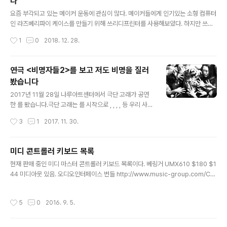
다
글 내용
요즘 부각되고 있는 메이커 운동에 관심이 많다. 메이커들에게 인기있는 소형 컴퓨터
인 라즈베리파이 케이스를 만들기 위해 쓰리디프린터를 사용해보았다. 하지만 쓰리
디프린터를 사용하려면 책에는 잘 안나오는 설정값이라던지 암묵지식이라고 불리는
작성시간
1
0
2018. 12. 28.
노하우가 부족하다는 생각이 들었다. 그러던 차에 성신미디어(https://www.insta
gram.com/ssmedia_official)의 “미래의 과학자와 공학자가 꼭 알아야 할 II 3D
프린터” 책을 봤다. 이 책은 초등학생이나 중학생을 대상으로 쓰여진 책이다. 책의 1/
연극 <비명자들2>를 보고 저도 비명을 질러
3 분량이 기계공학개론을 초중고교 학생이 알아듣기 쉽게 설명하고 있다. 물건을 만
봤습니다
드는 방법인 깍기, 빚기, 녹이기, 구부리고 접고 누르기, 찍기와 차원에 대한 설명과
글 내용
입체 도형을 설계하는 원리와 디지털..
2017년 11월 28일 나루아트센터에서 극단 고래가 공연
한 를 봤습니다.극단 고래는 를 시작으로 , , , , 등 우리 사회
의 어두운 면을 반추하는 공연을 해왔습니다. 저도 지난 번
작성시간
3
1
2017. 11. 30.
에 을 감명깊게 봤습니다. 연극의 시작은 잔혹하고 강렬합
니다. 티벳에서 독립운동을 하던 자들이 중국 군인에 의해
포로가 되어 무릎을 꿇고 앉아있습니다. 이들은 중국군의
미디 콘트롤러 키보드 목록
위협에 굴복하지 않다가 고결한 희생을 당합니다. 중국군
글 내용
현재 판매 중인 미디 마스터 콘트롤러 키보드 목록이다. 베링거 UMX610 $180 $1
의 연이은 총소리와 통역가의 비명, 이를 지켜보는 보현의
44 미디아웃 있음. 오디오인터페이스 번들 http://www.music-group.com/Cat
울음이 섬뜩하게 울립니다.다음 장부터는 한국이 무대입니
egories/Behringer/Computer-Audio/Keyboard-Controllers/UMX610/
다. 비명자라고 불리는 소복을 입은 한 사람이 전경처럼 보
p/P0A1K MOTÖR 61 $500 http://www.music-group.com/Categories/
이는 무리에게 포위 당합니다. 비명자는 고통으로 인해 자
작성시간
5
0
2016. 9. 5.
Behringer/Computer-Audio/Keyboard-Controllers/MOT%C3%96R-
살했으나 좀비처럼 살아남은 사람입니다. 이들이 지르는
61/p/P0AYR 다이나톤 DCK-61 중고 9만 미디포트 없음 http://www.dynaton
비명은 주위 사람의 고막을 찢듯..
e.co.kr/site/html/product/product_view.php?pr_idx=24&page=1&pc..