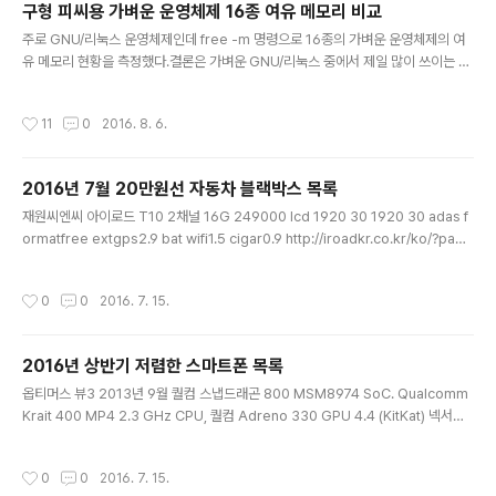
구형 피씨용 가벼운 운영체제 16종 여유 메모리 비교
글 내용
주로 GNU/리눅스 운영체제인데 free -m 명령으로 16종의 가벼운 운영체제의 여
유 메모리 현황을 측정했다.결론은 가벼운 GNU/리눅스 중에서 제일 많이 쓰이는 루
분투를 쓸만하고, 인터넷이 늘 연결된 환경에서는 CloudReady도 빠른 편이다. Bu
nsenLabs Linux PAE 32bit bl-hydrogen-i386_20160710 램 155~182M
작성시간
11
0
2016. 8. 6.
825free 사용 hdd 2.26G 사용 한글 메뉴 깨짐 lubuntu 32bit 16.04.1 126us
ed 558free 4shared 314buff 727available firefox로 네이버 창 열었을 때
290u 293f 8s 415b 558a archbang 200716-i686 83used 515free sh
2016년 7월 20만원선 자동차 블랙박스 목록
ared 15 buff..
글 내용
재원씨엔씨 아이로드 T10 2채널 16G 249000 lcd 1920 30 1920 30 adas f
ormatfree extgps2.9 bat wifi1.5 cigar0.9 http://iroadkr.co.kr/ko/?page
_id=2351 재원씨엔씨 아이로드 V9 16G 199000 no lcd 1920 30 1920 30 a
das formatfree extgps2.9 bat wifi1.5 cigar0.9 http://iroadkr.co.kr/ko/?
작성시간
0
0
2016. 7. 15.
page_id=1154 큐알온텍 루카스 큐비아 V939 AD 16G 232450 1920 1920
ff fcws ldws fvsa bat cap gps3.5 http://lukashd.com/product_info/bla
ckbox_v939.html 큐알온텍..
2016년 상반기 저렴한 스마트폰 목록
글 내용
옵티머스 뷰3 2013년 9월 퀄컴 스냅드래곤 800 MSM8974 SoC. Qualcomm
Krait 400 MP4 2.3 GHz CPU, 퀄컴 Adreno 330 GPU 4.4 (KitKat) 넥서스5
2013년 10월 4.95인치 퀄컴 스냅드래곤 800 MSM8974 SoC. Qualcomm Kr
ait 400 MP4 2.3 GHz CPU, 퀄컴 Adreno 330 GPU 4.4 (KitKat) → 5.0 →
작성시간
0
0
2016. 7. 15.
5.1 (Lollipop) → 6.0 (Marshmallow) G3 2014년 5월 5.5인치 퀄컴 스냅드래