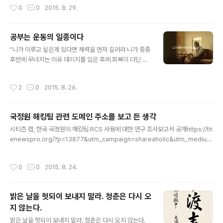
작성시간
0
0
2015. 8. 29.
다”며 “태권도 수련터였던 도장이 슬그머니 체육관으로 바뀌었다”고 지적한다. 류
교수는 “태권도를 익히는 장소는 원래 몸을 수련하고 바른 길(정신)을 배우는 의미에
서 도장(道場)이었다”며 도장이 체육관으로 대체된 상황을 안타까워하고 있다." 태
공부는 운동의 일종이다
권도사 논란은 차치하고, 글이 방향은 탁월하다. 오늘날 겪는 크고작은 많은 문제를
글 내용
해결할 근본의 열쇠가 담겨있다. 그런데 세부적..
"니가 이루고 싶은게 있다면 체력을 먼저 길러라 니가 종종
후반에 무너지는 이유 데미지를 입은 후에 회복이 더딘 이
유 실수한 후 복구가 더딘 이유 다 체력의 한계 때문이야 체
력이 약하면 빨리 편안함을 찾게 되고 그러면 인내심이 떨
작성시간
2
0
2015. 8. 26.
어지고 그리고 그 피로감을 견디지 못하면 승부 따위는 상
관 없는 지경에 이르지 이기고 싶다면 니 고민을 충분히 견
뎌줄 몸을 먼저 만들어 정신력은 체력의 보호 없이는 구호
국정원 해킹팀 관련 도메인 주소를 보고 든 생각
밖에 안돼" 미생이란 드라마에 나오는 대사라고 한다. 고등
글 내용
학교 때까지 영육이원론 교육을 잘못 받아서 몰랐던 사실
시티즌 랩, 한국 국정원의 해킹팀 RCS 사용에 대한 연구 조사보고서 공개https://th
이다. 바둑도 운동의 일종이다.
enewspro.org/?p=13877&utm_campaign=shareaholic&utm_medium
=facebook&utm_source=socialnetwork 이 기사를 보고 연상되는 생각을 적
어봤다. krystal Freeman : 크리스탈은 투명한 보석이다. 크리스탈 디자인의 하드
작성시간
0
0
2015. 8. 24.
웨어를 쓰면 내부가 보여서 보안에 좋다는 글을 18년 전엔가 일기에 적었던 기억이
난다. 애플사에서도 하드웨어와 운영체제에 아쿠아 디자인을 도입한 적이 있다. kr로
시작하기도 한다. 가수 이름이기도 하다. 가수 크리스탈 역시 kr로 시작한다. 프리맨
밝은 날을 헛되이 보내지 말라. 청춘은 다시 오
은 신자유주의자란 뜻. insomnia214@outlook.com : in이 들어..
지 않는다.
글 내용
밝은 날을 헛되이 보내지 말라. 청춘은 다시 오지 않는다.