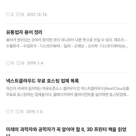
잘 안됨. antiX-21 메모리 250MB쯤밖에 안 쓰고제일 좋은 편이다. 저장소에 한글
패키지도 있다. archbang32-beta-0509-i686 와이파이 자동으로 인식이 안됨
작성시간
2
0
2021. 12. 13.
bodhi-5.1.0-legacy 메모리 5,600MB 약간 느림 cbpp-11.1-i686-2021092
3 에러나며 안깔림 Cx86OS_R60-9592.B-Special 크롬OS 해킹판인데 구글
로그인하면 문제있다고 안된다. haiku-r1beta3-x86_gcc2h-anyboot 속도 괜
유통업자 용어 정리
찮은데 와이파이 인식 안됨 MX-21_386..
글 내용
용어가 권위있는 곳에서 정의한 것이 아니라서 다른 뜻으로 쓰일 수 있다. 제조사 -
수출회사 - 수입회사 - 디스트리뷰터 - 딜러 - 소매상 - 소비자 -디스트리뷰터(distr
ibutor, 특약판매점) 한국무역협회 사전의 정의: "해외의 수출자 또는 제조업자로부
터 자기의 명의나 계정으로 제품을 매입하여 국내에서 독점적으로 판매하는 권한(Di
작성시간
0
0
2019. 1. 4.
stributorsip)을 부여받은 판매점을 말한다. 이 판매점은 자기의 계정과 위험 부담
하에 본인(Principal)으로서 상품을 수입하여 재고를 가진다." 디스트리뷰터는 총판
이라고도 한다. 공장이나 수입상에게서 상품을 사서 도매상이나 소매상에게 분배하
넥스트클라우드 무료 호스팅 업체 목록
는 역할이다. 유통만 하지 제조는 하지 않는다. 보통 소비자에게 직접 팔지는 않는다.
글 내용
독점판매를 하거나 자체 브랜드로..
자신의 서버에 설치하는 자유오픈소스 클라우드인 넥스트클라우드(NextCloud)를
무료로 호스팅하는 업체들이다. 홈페이지에서 클라이언트를 설치하면 호스팅업체를
자동으로 추천해줘서 가입이 편하다. 구글이나 애플사의 서버에 자료를 담지 않고 이
런 식으로 자신이 믿을 수 있는 회사의 서버를 빌려서 운영하는 것이 보안에 바람직
작성시간
1
0
2019. 1. 3.
하다. 제일 바람직한 것은 서버도 호스팅하지 않고 직접 운영하는 것이다. https://n
extcloud.com/providers/ https://cloud.webo.hosting/single-free/ htt
ps://www.pixelx.de/nextcloud.html https://woelkli.com/en/packages
미래의 과학자와 공학자가 꼭 알아야 할 II, 3D 프린터 책을 읽었
https://owndrive.com https://ocloud...