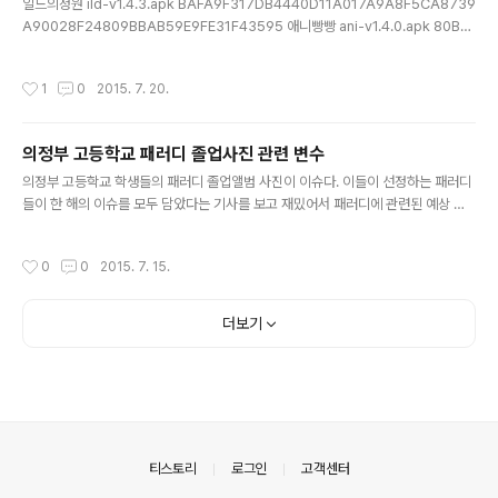
일드의정원 ild-v1.4.3.apk BAFA9F317DB4440D11A017A9A8F5CA8739
A90028F24809BBAB59E9FE31F43595 애니빵빵 ani-v1.4.0.apk 80B6
314FD06CFDED0FD9CB53B013C86641F1542C1C128BD32A891B92
5155015D 영화천국 movie-v1.4.6.apk AA57BF569CF8C6F9307715EC
작성시간
1
0
2015. 7. 20.
45D261991541CA025E041054E1BCD4A249EF29EF 오늘의TV tv-v1.3.
1.apk 953E36D86D18E67CBDD43E6DAA1C301936C6187881C4F79
240C2887541FBFC50
의정부 고등학교 패러디 졸업사진 관련 변수
글 내용
의정부 고등학교 학생들의 패러디 졸업앨범 사진이 이슈다. 이들이 선정하는 패러디
들이 한 해의 이슈를 모두 담았다는 기사를 보고 재밌어서 패러디에 관련된 예상 시
나리오들을 적어봤다. 상업화: 기업이 학생들에게 홍보를 의뢰아거나 지원한다. 졸업
후 입사 지원, 광고 모델 채용. 졸업앨범 매매 양심의 자유 탄압: 학교 당국 비판, 정권
작성시간
0
0
2015. 7. 15.
비판, 친북 패러디 탄압, 일베 등 제 3자의 고발 표현의 자유: 성적 표현 억압, 학생들
이 칠판, 현수막, 대자보를 사용할 경우 억압 저작권 침해: 패션, 아이디어 등의 저작
권 침해, 초상권 침해, 학생들간의 아이디어 표절 소수자 차별: 여성차별, 장애인, 동
더보기
성애자 등 차별 학습 능력과 연계: 해당 학교의 평균 성적, 진학률, 범죄율, 폭력빈도
등으로 비판 타학교로 확산: 패..
의안내
티스토리
로그인
고객센터