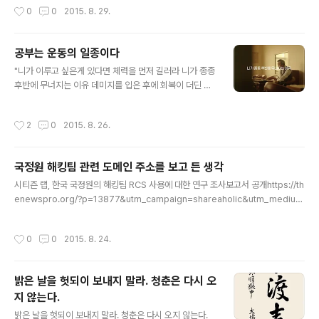
작성시간
0
0
2015. 8. 29.
다”며 “태권도 수련터였던 도장이 슬그머니 체육관으로 바뀌었다”고 지적한다. 류
교수는 “태권도를 익히는 장소는 원래 몸을 수련하고 바른 길(정신)을 배우는 의미에
서 도장(道場)이었다”며 도장이 체육관으로 대체된 상황을 안타까워하고 있다." 태
공부는 운동의 일종이다
권도사 논란은 차치하고, 글이 방향은 탁월하다. 오늘날 겪는 크고작은 많은 문제를
글 내용
해결할 근본의 열쇠가 담겨있다. 그런데 세부적..
"니가 이루고 싶은게 있다면 체력을 먼저 길러라 니가 종종
후반에 무너지는 이유 데미지를 입은 후에 회복이 더딘 이
유 실수한 후 복구가 더딘 이유 다 체력의 한계 때문이야 체
력이 약하면 빨리 편안함을 찾게 되고 그러면 인내심이 떨
작성시간
2
0
2015. 8. 26.
어지고 그리고 그 피로감을 견디지 못하면 승부 따위는 상
관 없는 지경에 이르지 이기고 싶다면 니 고민을 충분히 견
뎌줄 몸을 먼저 만들어 정신력은 체력의 보호 없이는 구호
국정원 해킹팀 관련 도메인 주소를 보고 든 생각
밖에 안돼" 미생이란 드라마에 나오는 대사라고 한다. 고등
글 내용
학교 때까지 영육이원론 교육을 잘못 받아서 몰랐던 사실
시티즌 랩, 한국 국정원의 해킹팀 RCS 사용에 대한 연구 조사보고서 공개https://th
이다. 바둑도 운동의 일종이다.
enewspro.org/?p=13877&utm_campaign=shareaholic&utm_medium
=facebook&utm_source=socialnetwork 이 기사를 보고 연상되는 생각을 적
어봤다. krystal Freeman : 크리스탈은 투명한 보석이다. 크리스탈 디자인의 하드
작성시간
0
0
2015. 8. 24.
웨어를 쓰면 내부가 보여서 보안에 좋다는 글을 18년 전엔가 일기에 적었던 기억이
난다. 애플사에서도 하드웨어와 운영체제에 아쿠아 디자인을 도입한 적이 있다. kr로
시작하기도 한다. 가수 이름이기도 하다. 가수 크리스탈 역시 kr로 시작한다. 프리맨
밝은 날을 헛되이 보내지 말라. 청춘은 다시 오
은 신자유주의자란 뜻. insomnia214@outlook.com : in이 들어..
지 않는다.
글 내용
밝은 날을 헛되이 보내지 말라. 청춘은 다시 오지 않는다.