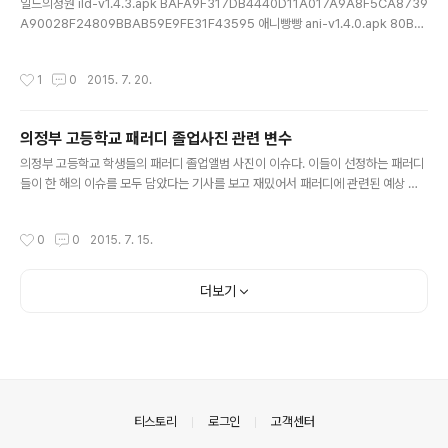
일드의정원 ild-v1.4.3.apk BAFA9F317DB4440D11A017A9A8F5CA8739
A90028F24809BBAB59E9FE31F43595 애니빵빵 ani-v1.4.0.apk 80B6
314FD06CFDED0FD9CB53B013C86641F1542C1C128BD32A891B92
5155015D 영화천국 movie-v1.4.6.apk AA57BF569CF8C6F9307715EC
작성시간
1
0
2015. 7. 20.
45D261991541CA025E041054E1BCD4A249EF29EF 오늘의TV tv-v1.3.
1.apk 953E36D86D18E67CBDD43E6DAA1C301936C6187881C4F79
240C2887541FBFC50
의정부 고등학교 패러디 졸업사진 관련 변수
글 내용
의정부 고등학교 학생들의 패러디 졸업앨범 사진이 이슈다. 이들이 선정하는 패러디
들이 한 해의 이슈를 모두 담았다는 기사를 보고 재밌어서 패러디에 관련된 예상 시
나리오들을 적어봤다. 상업화: 기업이 학생들에게 홍보를 의뢰아거나 지원한다. 졸업
후 입사 지원, 광고 모델 채용. 졸업앨범 매매 양심의 자유 탄압: 학교 당국 비판, 정권
작성시간
0
0
2015. 7. 15.
비판, 친북 패러디 탄압, 일베 등 제 3자의 고발 표현의 자유: 성적 표현 억압, 학생들
이 칠판, 현수막, 대자보를 사용할 경우 억압 저작권 침해: 패션, 아이디어 등의 저작
권 침해, 초상권 침해, 학생들간의 아이디어 표절 소수자 차별: 여성차별, 장애인, 동
더보기
성애자 등 차별 학습 능력과 연계: 해당 학교의 평균 성적, 진학률, 범죄율, 폭력빈도
등으로 비판 타학교로 확산: 패..
의안내
티스토리
로그인
고객센터