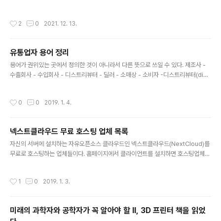
잘 안됨. antiX-21 메모리 250MB쯤밖에 안 쓰고제일 좋은 편이다. 저장소에 한글
패키지도 있다. archbang32-beta-0509-i686 와이파이 자동으로 인식이 안됨
작성시간
2
0
2021. 12. 13.
bodhi-5.1.0-legacy 메모리 5,600MB 약간 느림 cbpp-11.1-i686-2021092
3 에러나며 안깔림 Cx86OS_R60-9592.B-Special 크롬OS 해킹판인데 구글
로그인하면 문제있다고 안된다. haiku-r1beta3-x86_gcc2h-anyboot 속도 괜
유통업자 용어 정리
찮은데 와이파이 인식 안됨 MX-21_386..
글 내용
용어가 권위있는 곳에서 정의한 것이 아니라서 다른 뜻으로 쓰일 수 있다. 제조사 -
수출회사 - 수입회사 - 디스트리뷰터 - 딜러 - 소매상 - 소비자 -디스트리뷰터(distr
ibutor, 특약판매점) 한국무역협회 사전의 정의: "해외의 수출자 또는 제조업자로부
터 자기의 명의나 계정으로 제품을 매입하여 국내에서 독점적으로 판매하는 권한(Di
작성시간
0
0
2019. 1. 4.
stributorsip)을 부여받은 판매점을 말한다. 이 판매점은 자기의 계정과 위험 부담
하에 본인(Principal)으로서 상품을 수입하여 재고를 가진다." 디스트리뷰터는 총판
이라고도 한다. 공장이나 수입상에게서 상품을 사서 도매상이나 소매상에게 분배하
넥스트클라우드 무료 호스팅 업체 목록
는 역할이다. 유통만 하지 제조는 하지 않는다. 보통 소비자에게 직접 팔지는 않는다.
글 내용
독점판매를 하거나 자체 브랜드로..
자신의 서버에 설치하는 자유오픈소스 클라우드인 넥스트클라우드(NextCloud)를
무료로 호스팅하는 업체들이다. 홈페이지에서 클라이언트를 설치하면 호스팅업체를
자동으로 추천해줘서 가입이 편하다. 구글이나 애플사의 서버에 자료를 담지 않고 이
런 식으로 자신이 믿을 수 있는 회사의 서버를 빌려서 운영하는 것이 보안에 바람직
작성시간
1
0
2019. 1. 3.
하다. 제일 바람직한 것은 서버도 호스팅하지 않고 직접 운영하는 것이다. https://n
extcloud.com/providers/ https://cloud.webo.hosting/single-free/ htt
ps://www.pixelx.de/nextcloud.html https://woelkli.com/en/packages
미래의 과학자와 공학자가 꼭 알아야 할 II, 3D 프린터 책을 읽었
https://owndrive.com https://ocloud...