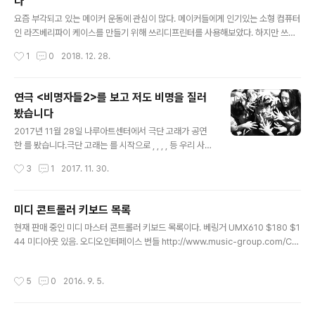
다
글 내용
요즘 부각되고 있는 메이커 운동에 관심이 많다. 메이커들에게 인기있는 소형 컴퓨터
인 라즈베리파이 케이스를 만들기 위해 쓰리디프린터를 사용해보았다. 하지만 쓰리
디프린터를 사용하려면 책에는 잘 안나오는 설정값이라던지 암묵지식이라고 불리는
작성시간
1
0
2018. 12. 28.
노하우가 부족하다는 생각이 들었다. 그러던 차에 성신미디어(https://www.insta
gram.com/ssmedia_official)의 “미래의 과학자와 공학자가 꼭 알아야 할 II 3D
프린터” 책을 봤다. 이 책은 초등학생이나 중학생을 대상으로 쓰여진 책이다. 책의 1/
연극 <비명자들2>를 보고 저도 비명을 질러
3 분량이 기계공학개론을 초중고교 학생이 알아듣기 쉽게 설명하고 있다. 물건을 만
봤습니다
드는 방법인 깍기, 빚기, 녹이기, 구부리고 접고 누르기, 찍기와 차원에 대한 설명과
글 내용
입체 도형을 설계하는 원리와 디지털..
2017년 11월 28일 나루아트센터에서 극단 고래가 공연
한 를 봤습니다.극단 고래는 를 시작으로 , , , , 등 우리 사회
의 어두운 면을 반추하는 공연을 해왔습니다. 저도 지난 번
작성시간
3
1
2017. 11. 30.
에 을 감명깊게 봤습니다. 연극의 시작은 잔혹하고 강렬합
니다. 티벳에서 독립운동을 하던 자들이 중국 군인에 의해
포로가 되어 무릎을 꿇고 앉아있습니다. 이들은 중국군의
미디 콘트롤러 키보드 목록
위협에 굴복하지 않다가 고결한 희생을 당합니다. 중국군
글 내용
현재 판매 중인 미디 마스터 콘트롤러 키보드 목록이다. 베링거 UMX610 $180 $1
의 연이은 총소리와 통역가의 비명, 이를 지켜보는 보현의
44 미디아웃 있음. 오디오인터페이스 번들 http://www.music-group.com/Cat
울음이 섬뜩하게 울립니다.다음 장부터는 한국이 무대입니
egories/Behringer/Computer-Audio/Keyboard-Controllers/UMX610/
다. 비명자라고 불리는 소복을 입은 한 사람이 전경처럼 보
p/P0A1K MOTÖR 61 $500 http://www.music-group.com/Categories/
이는 무리에게 포위 당합니다. 비명자는 고통으로 인해 자
작성시간
5
0
2016. 9. 5.
Behringer/Computer-Audio/Keyboard-Controllers/MOT%C3%96R-
살했으나 좀비처럼 살아남은 사람입니다. 이들이 지르는
61/p/P0AYR 다이나톤 DCK-61 중고 9만 미디포트 없음 http://www.dynaton
비명은 주위 사람의 고막을 찢듯..
e.co.kr/site/html/product/product_view.php?pr_idx=24&page=1&pc..