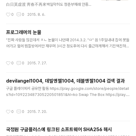
白日莫虛渡 靑春不再來백일막허도 청춘부재래 안중근
씀
작성시간
0
0
2015. 8. 6.
프로그래머의 눈물
글 내용
"진짜 사람들 많은데서 ㅈㄴ 눈물이 나던때 2014.3.2. "ㅁ" 씀 1주일내내 집에 못들
어가고 옆에 찜질방에서만 재우며 3시간 정도후에 다시 출근하게해서 기진맥진하다
일요일엔 오후 6시에 마쳐줘서 집에 오는데 저녁 전철에 타기전에전철역에서 율무
차 한잔 뽑아마시며 앉아서 어두운 하늘을 보다이상하고 가슴이 우글우글거리는 이
작성시간
0
0
2015. 7. 27.
질감드는 느낌이 들다 그 사람들 많은데서 눈물이 하염없이 쏟아져서바로 들어오는
전철 못타고 30분동안 눈물 닦고 말리고 감정 추스리다 전철 타는데진짜 미치겠더
라그날 기진맥진한 정신과 몸으로 오랫만에 들어온 집의 동네 한바퀴 도는데 진짜 눈
devilangel1004, 데빌엔젤1004, 데블엔젤1004 검색 결과
물이 또 나오고눈을 감아 잠을 자려는데 다음날 또 출근해서 찜질방 회사 찜질방 회
글 내용
사 이 생활 반복될거같으니진짜 절망감에 미치도록 울었다이게과연 인간 사는..
구글 플레이에서 공유한 활동 https://play.google.com/store/people/detail
s?id=109223487305220501851&hl=ko Swap The Box https://play.g
oogle.com/store/apps/details?id=com.gameville.swapthebox&hl=k
o " DONG-HYEON KIM ㅎㅎ 이거왜 바이러스라고하죠 ㅠㅠ" https://plus.go
작성시간
0
0
2015. 7. 20.
ogle.com/+YesIKnowThat/posts/66V9HjTy5x1 "DONG-HYEON KIM2
012. 12. 30. Wow! 무섭게 생긴 개당...여름에 몸보신으로 잡아먹으면 좋겠는뎅..
ㅎㅎ" "영종대교 100중 추돌사고…2명 사망·40여명 부상" 댓글 http://www.new
국정원 구글플러스에 링크된 소프트웨어 SHA256 해시
sis..
글 내용