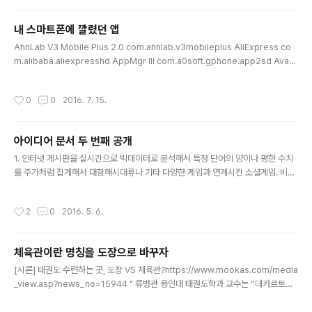
곤 801 MSM8974AC SoC. Qualcomm Krait 400 MP4 2.5 GHz CPU, 퀄
컴 Adreno 330 578 MHz GPU 4.4 (KitKat) → 5.0 (Lo..
내 스마트폰에 깔렸던 앱
글 내용
AhnLab V3 Mobile Plus 2.0 com.ahnlab.v3mobileplus AliExpress co
m.alibaba.aliexpresshd AppMgr III com.a0soft.gphone.app2sd Avast
모바일 시큐리티 com.avast.android.mobilesecurity BAND com.nhn.andr
oid.band Breeze뱅킹 com.sc.danb.scbankapp Cardboard com.googl
작성시간
0
0
2016. 7. 15.
e.samples.apps.cardboarddemo ChineseSkill com.chineseskill DC
Wave com.bonggall.DC_Mobile DS 기타코드 com.dosim.android.skych
ord ES 파일 탐색기 com.estrongs.andr..
아이디어 문서 두 번째 공개
글 내용
1. 인터넷 게시판을 실시간으로 빅데이터로 분석해서 특정 단어의 양이나 평한 수치
를 주가처럼 집계해서 대항해시대류나 기타 다양한 게임과 연계시킨 소셜게임. 비슷
하게 각 직업 종사자나 성별, 대기업 종사자들끼리 싸움을 붙일 수도 있음. 2. 브랜드
나 도메인명 네이밍 momburim 3. 요즘 자동차블랙박스 사고 동영상이 많이 돌아
작성시간
2
0
2016. 5. 6.
다니는데495(사고).kr 등의 이름으로 블랙박스 동영상 공개 사이트 만들면 꽤 잘 될
것. 4. www.milliondollarhomepage.com 류의 사이트에 서로 게임으로 경쟁
할 수 있게 만든 서비스. 5. 성인용 벨크로신발 실용적이고 편하다고 홍보 잘 하면 잘
체육관이란 명칭을 도장으로 바꾸자
팔리지 않을까? 끈 신발을 벨크로로로 바꿔주는 특허 있을까? 6. 매일 카톡으로 유머
글 내용
한 편씩 보내주는 서비스 ..
[시론] 태권도 수련하는 곳, 도장 VS 체육관?https://www.mookas.com/media
_view.asp?news_no=15944 " 류병관 용인대 태권도학과 교수는 “데카르트라
는 서양의 철학자가 인간의 몸을 정신과 신체로 분리시켜 발달해온 서양학문이 언제
부터인지 태권도에 들어와 태권도의 모든 현상들을 신체적인 것으로 만들어 버렸