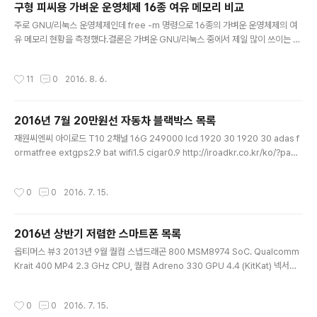
구형 피씨용 가벼운 운영체제 16종 여유 메모리 비교
글 내용
주로 GNU/리눅스 운영체제인데 free -m 명령으로 16종의 가벼운 운영체제의 여
유 메모리 현황을 측정했다.결론은 가벼운 GNU/리눅스 중에서 제일 많이 쓰이는 루
분투를 쓸만하고, 인터넷이 늘 연결된 환경에서는 CloudReady도 빠른 편이다. Bu
nsenLabs Linux PAE 32bit bl-hydrogen-i386_20160710 램 155~182M
작성시간
11
0
2016. 8. 6.
825free 사용 hdd 2.26G 사용 한글 메뉴 깨짐 lubuntu 32bit 16.04.1 126us
ed 558free 4shared 314buff 727available firefox로 네이버 창 열었을 때
290u 293f 8s 415b 558a archbang 200716-i686 83used 515free sh
2016년 7월 20만원선 자동차 블랙박스 목록
ared 15 buff..
글 내용
재원씨엔씨 아이로드 T10 2채널 16G 249000 lcd 1920 30 1920 30 adas f
ormatfree extgps2.9 bat wifi1.5 cigar0.9 http://iroadkr.co.kr/ko/?page
_id=2351 재원씨엔씨 아이로드 V9 16G 199000 no lcd 1920 30 1920 30 a
das formatfree extgps2.9 bat wifi1.5 cigar0.9 http://iroadkr.co.kr/ko/?
작성시간
0
0
2016. 7. 15.
page_id=1154 큐알온텍 루카스 큐비아 V939 AD 16G 232450 1920 1920
ff fcws ldws fvsa bat cap gps3.5 http://lukashd.com/product_info/bla
ckbox_v939.html 큐알온텍..
2016년 상반기 저렴한 스마트폰 목록
글 내용
옵티머스 뷰3 2013년 9월 퀄컴 스냅드래곤 800 MSM8974 SoC. Qualcomm
Krait 400 MP4 2.3 GHz CPU, 퀄컴 Adreno 330 GPU 4.4 (KitKat) 넥서스5
2013년 10월 4.95인치 퀄컴 스냅드래곤 800 MSM8974 SoC. Qualcomm Kr
ait 400 MP4 2.3 GHz CPU, 퀄컴 Adreno 330 GPU 4.4 (KitKat) → 5.0 →
작성시간
0
0
2016. 7. 15.
5.1 (Lollipop) → 6.0 (Marshmallow) G3 2014년 5월 5.5인치 퀄컴 스냅드래