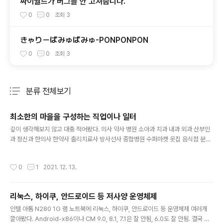
싸이월드가 버그를 안 고쳐줍니다.
0
0
조회
3
きゃりーぱみゅぱみゅ-PONPONPON
0
0
조회
3
분류 전체보기
주요 글 목록
최소한의 마을을 구성하는 직업이나 일터
글 내용
깊이 생각해보지 않고 대충 적어봤다. 의사 약사 병원 소아과 치과 내과 외과 산부인
과 정신과 한의사 한약사 출리치료사 방사선사 종합병원 수퍼마켓 옷집 음식점 분식
점 한중일양식 고깃집 횟집 커피숍 술집 급식소 빵집 떡집 술집 노래방 나이트클럽
회관 헬쓰장 수영장 체육관 서점 만화방 도서대여 도서관 학교 미용사 네일아트 변호
작성시간
0
1
2021. 12. 13.
사 회계사 세무사 공인중계사 법무사 감평사 노무사 관세사 변리사 음식점 중국집 일
식집 커피숍 집수리 사회복지사 돌봄노동자 가정부 보모 수의사 동물상점 경찰 소방
서 광공서 경비 버스정류장 택시정류장 장의사 목욕탕 찜질방 우체국 택배기사 화물
리눅스, 하이쿠, 안드로이드 등 저사양 운영체제
차기사 신문사 결혼식장 여관 환경미화원 주유소 라디오방송국 농부 축산업 원예 도
글 내용
축 종교기관 은행 렌터카
인텔 아톰 N280 1G 램 노트북에 리눅스, 하이쿠, 안드로이드 등 운영체제 여러개
깔아봤다. Android-x86이나 CM 9.0, 8.1, 7.1은 잘 안됨, 6.0도 잘 안됨. 결국 다